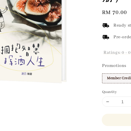
Regular
RM 70.00
price
Ready st
Pre-orde
Ratings:
0
-
0
Promotions
Member Credi
Quantity