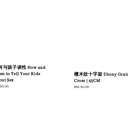
何与孩子谈性 How and
n to Tell Your Kids
檀木纹十字架 Ebony Grai
out Sex
Cross | 45CM
ular
56.00
Regular
RM 80.00
e
price