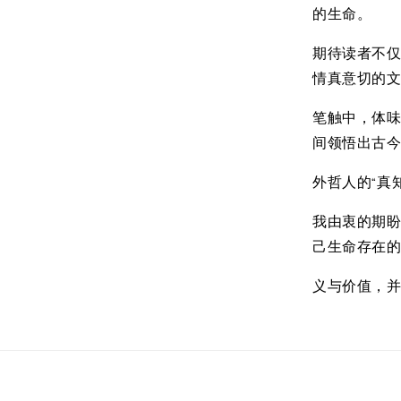
的生命。
期待读者不
情真意切的
笔触中，体
间领悟出古
外哲人的“真
我由衷的期
己生命存在
义与价值，