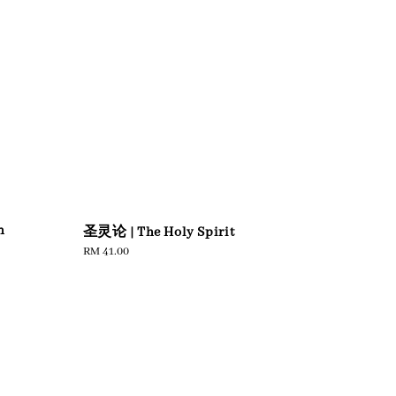
n
圣灵论 | The Holy Spirit
Regular
RM 41.00
price