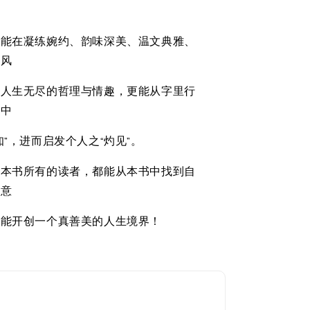
仅能在凝练婉约、韵味深美、温文典雅、
文风
味人生无尽的哲理与情趣，更能从字里行
今中
知”，进而启发个人之“灼见”。
盼本书所有的读者，都能从本书中找到自
的意
并能开创一个真善美的人生境界！