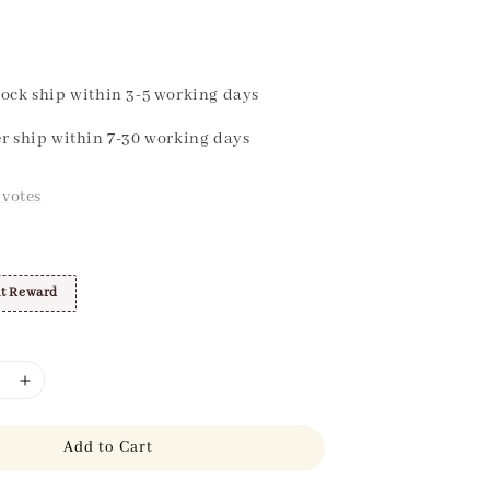
ock ship within 3-5 working days
r ship within 7-30 working days
votes
t Reward
Add to Cart