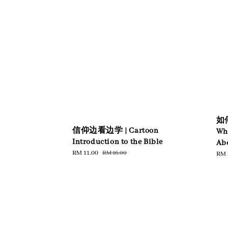
如
信仰边看边学 | Cartoon
Whe
Introduction to the Bible
Ab
Sale
RM 11.00
Regular
RM 16.00
Reg
RM 
price
price
pric