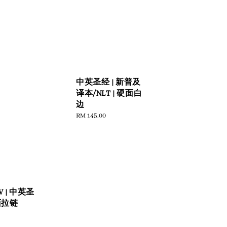
中英圣经 | 新普及
译本/NLT | 硬面白
边
Regular
RM 145.00
price
V | 中英圣
面拉链