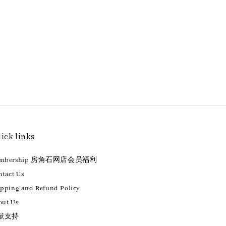
ick links
embership 房角石网店会员福利
tact Us
ipping and Refund Policy
out Us
献支持