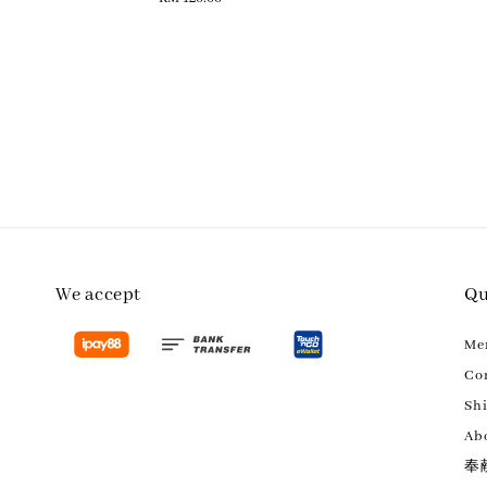
price
We accept
Qu
M
Con
Sh
Ab
奉