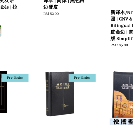
 中英双语
译本 | 简体 | 黑色白
Bible | 拉
边硬皮
新译本/NI
Regular
RM 82.00
照 | CNV &
price
Bilingual 
皮金边 |
版 Simplif
Regular
RM 185.00
price
Pre-Order
Pre-Order