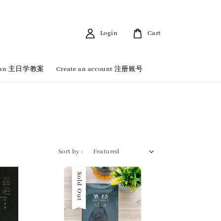
Login
Cart
 Plan 主日学教案
Create an account 注册账号
Sort by :
Sold Out