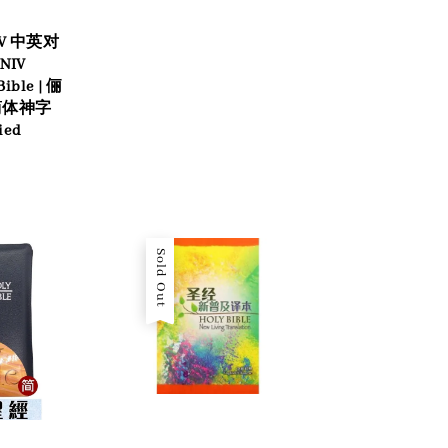
V 中英对
 NIV
Bible | 俪
 简体神字
ied
Sold Out