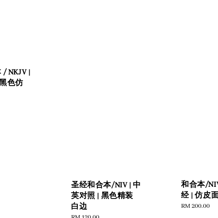
 NKJV |
 黑色仿
和合本/NI
圣经和合本/NIV | 中
经 | 仿皮
英对照 | 黑色精装
Regular
RM 200.00
白边
price
Regular
RM 120.00