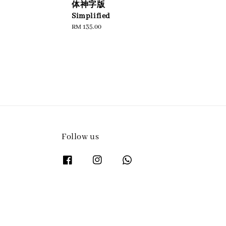
体神字版
Simplified
Regular
RM 135.00
price
Follow us