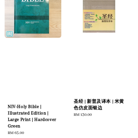
圣经 | 新普及译本 | 米黄
NIV-Holy Bible |
色仿皮面银边
Illustrated Edition |
Regular
RM 130.00
Large Print | Hardcover
price
Green
Regular
RM 65.00