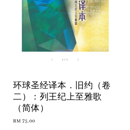
1
/
1
环球圣经译本．旧约（卷
二）：列王纪上至雅歌
（简体）
Regular
RM 75.00
price