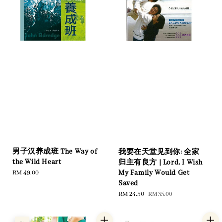
男子汉养成班 The Way of
我要在天堂见到你: 全家
the Wild Heart
归主有良方 | Lord, I Wish
My Family Would Get
Regular
RM 49.00
Saved
price
Sale
RM 24.50
Regular
RM 35.00
price
price