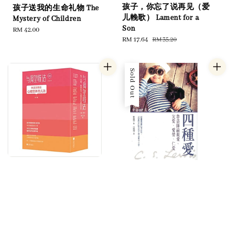
孩子，你忘了说再见（爱
孩子送我的生命礼物 The
儿輓歌） Lament for a
Mystery of Children
Son
Regular
RM 42.00
Sale
RM 17.64
Regular
RM 35.20
price
price
price
Sold Out