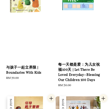
每一天都是爱：为儿女祝
与孩子一起立界限 |
福100天 | Let There Be
Boundaries With Kids
Loved Everyday–Blessing
Regular
RM 70.00
Our Children 100 Days
price
Regular
RM 30.00
price
Sold Out
Sold Out