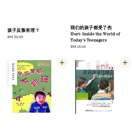
我们的孩子都受了伤
孩子反叛有理？
Hurt: Inside the World of
Regular
RM 39.00
Today's Teenagers
price
Regular
RM 46.20
price
Sold Out