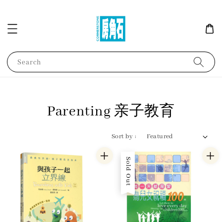
Search
Parenting 亲子教育
Sort by :
Sold Out