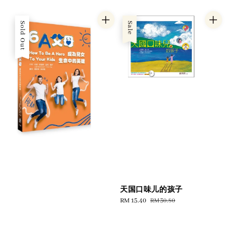
price
Sold Out
Sale
天国口味儿的孩子
Sale
RM 15.40
Regular
RM 30.80
price
price