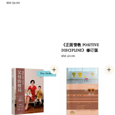
Regular
RM 29.00
price
《正面管教 POSITIVE
DISCIPLINE》修订版
Regular
RM 40.00
price
Pre-Order