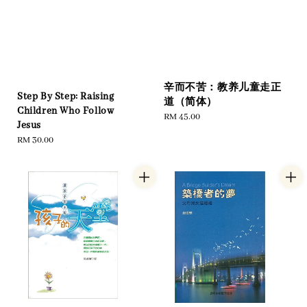
辛而不苦：教养儿童走正
Step By Step: Raising
道（简体）
Children Who Follow
Regular
RM 45.00
Jesus
price
Regular
RM 30.00
price