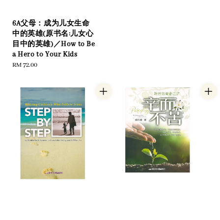
6A父母：成为儿女生命
中的英雄(原书名:儿女心
目中的英雄)／How to Be
a Hero to Your Kids
Regular
RM 72.00
price