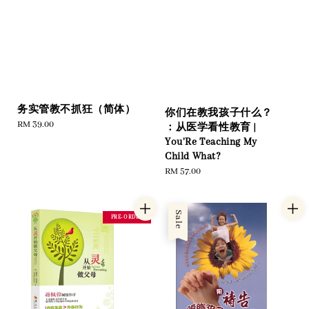
务实管教不抓狂（简体）
你们在教我孩子什么？
Regular
RM 39.00
：从医学看性教育 |
price
You'Re Teaching My
Child What?
Regular
RM 57.00
price
Sale
PRE-ORDER