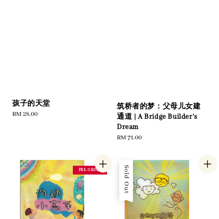
孩子的天堂
筑桥者的梦：父母儿女建
Regular
RM 28.00
通道 | A Bridge Builder's
price
Dream
Regular
RM 71.00
price
Sold Out
PRE-ORDER