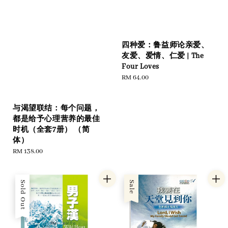
四种爱：鲁益师论亲爱、
友爱、爱情、仁爱 | The
Four Loves
Regular
RM 64.00
price
与渴望联结：每个问题，
都是给予心理营养的最佳
时机（全套7册） （简
体）
Regular
RM 138.00
price
Sold Out
Sale