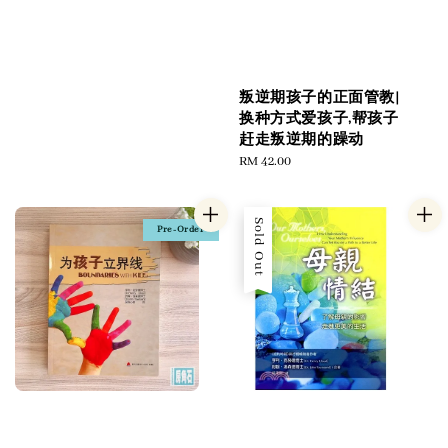
叛逆期孩子的正面管教|
换种方式爱孩子,帮孩子
赶走叛逆期的躁动
Regular
RM 42.00
price
Sold Out
Pre-Order