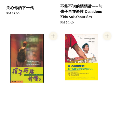
不能不说的悄悄话——与
关心你的下一代
孩子自在谈性 Questions
Regular
RM 28.00
Kids Ask about Sex
price
Regular
RM 50.40
price