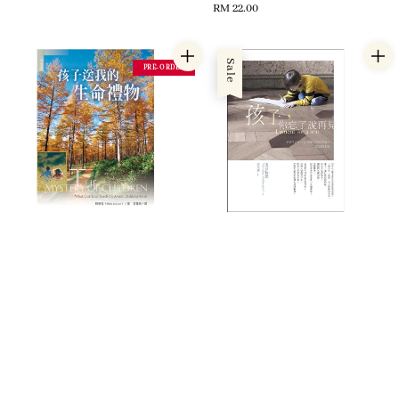
Regular
RM 22.00
price
Sale
PRE-ORDER