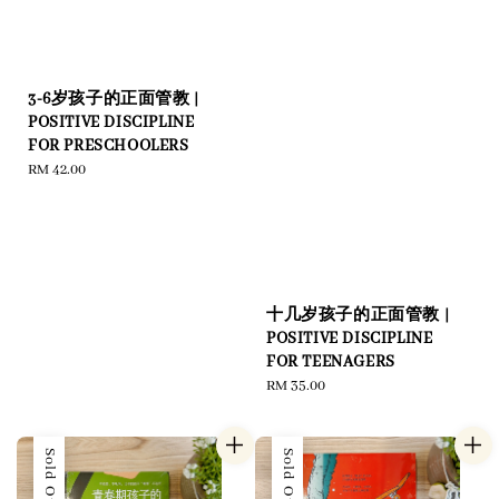
3-6岁孩子的正面管教 |
POSITIVE DISCIPLINE
FOR PRESCHOOLERS
Regular
RM 42.00
price
十几岁孩子的正面管教 |
POSITIVE DISCIPLINE
FOR TEENAGERS
Regular
RM 35.00
price
Sold Out
Sold Out