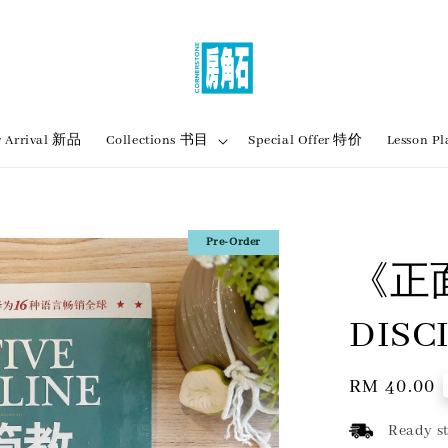
 Arrival 新品
Collections 书目
Special Offer 特价
Lesson
Pre-Order
《正面
DIS
Regular
RM 40.00
price
Ready st