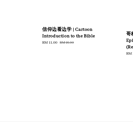
信仰边看边学 | Cartoon
哥林
Introduction to the Bible
Epi
Sale
RM 11.00
Regular
RM 16.00
(Re
price
price
Reg
RM 
pric