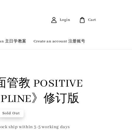
Login
Cart
 Plan 主日学教案
Create an account 注册账号
管教 POSITIVE
CIPLINE》修订版
Sold Out
ock ship within 3-5 working days