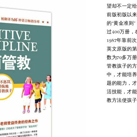
望却不一定给
前版初版以
的“黄金准则
过400万册
1987年靠
英文原版的第
数为70多万
管教孩子的方
中，才能培
题的能力，
活技能，才能
教方法使孩