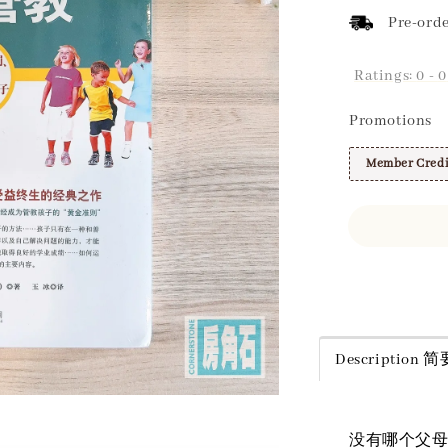
Pre-orde
Ratings:
0
-
0
Promotions
Member Credi
Share
Description
没有哪个父