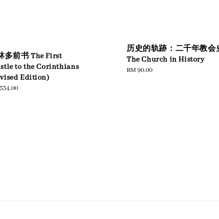
历史的轨跡：二千年教会
多前书 The First
The Church in History
stle to the Corinthians
Regular
RM 90.00
vised Edition)
price
ular
334.00
e