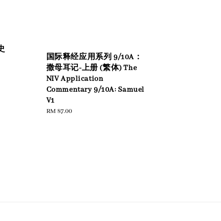
史
国际释经应用系列 9/10A：
撒母耳记-上册 (繁体) The
NIV Application
Commentary 9/10A: Samuel
V1
Regular
RM 87.00
price