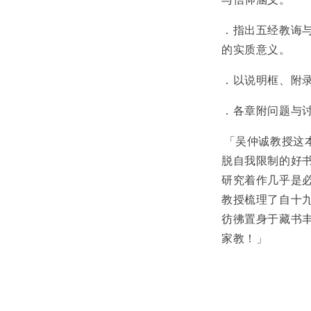
与信仰涵义。
．指出五经教诲
的实质意义。
．以说明框、附
．各章附问题与
「吴仲诚教授这
脱自我限制的好
研究着作几乎是
教授梳理了自十
彷彿置身于藏书
家教！」