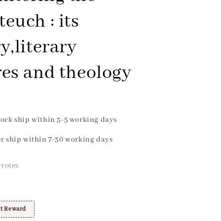
euch : its
y,literary
res and theology
ock ship within 3-5 working days
r ship within 7-30 working days
votes
t Reward