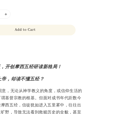
Add to Cart
板，开创摩西五经研读新格局！
上帝，却读不懂五经？
同意，无论从神学教义的角度，或信仰生活的
可谓基督宗教的根基。但面对成书年代距数今
读摩西五经，信徒犹如进入五里雾中，往往出
在旷野，导致无法看到救赎历史的全貌，甚至