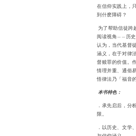
在信仰实践上，
到什麽障碍？
为了帮助信徒跨
阅读视角——历
认为，当代基督
涵义，在于对律
督赎罪的价值。
情理并重、通俗
悟律法乃「福音
本书特色：
．承先启后，分
限。
．以历史、文学