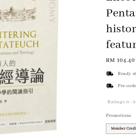
Pentat
histor
featu
Regular
RM 104.40
price
Ready st
Pre-orde
Ratings:
0
-
0
Promotions
Member Credi