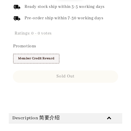
price
price
Ready stock ship within 3-5 working days
Pre-order ship within 7-30 working days
Ratings:
0
-
0
votes
Promotions
Member Credit Reward
Sold Out
Share
Description 简要介绍