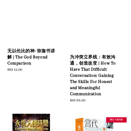
无以伦比的神: 弥迦书讲
为冲突立界线：有效沟
解 | The God Beyond
通，创造改变 | How To
Comparison
Have That Difficult
Regular
RM 12.00
Conversation: Gaining
price
The Skills For Honest
and Meaningful
Communication
Regular
RM 68.00
price
PRE-ORDER