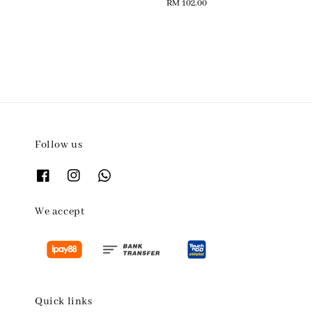
Regular
RM 102.00
price
Follow us
We accept
Quick links