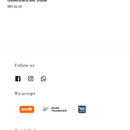
Gebetbuch der Bible
price
Regular
RM 22.40
price
Follow us
We accept