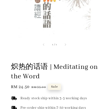
1
/
1
炽热的话语 | Meditating on
the Word
Sale
RM 24.50
Regular
Sale
RM 35.00
price
price
Ready stock ship within 3-5 working days
Pre-order ship within 7-30 working days