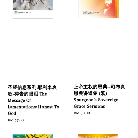
上帝主权的恩典--司布真
圣经信息系列:耶利米哀
恩典讲道集 (繁)
歌-祷告的眼泪 The
Spurgeon's Sovereign
Message Of
Grace Sermons
Lamentations: Honest To
Regular
RM 50.00
God
price
Regular
RM 47.00
price