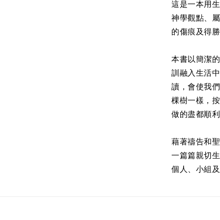
這是一本用
神學觀點、
的傷痕及得
本書以簡潔
訓融入生活
讀，會使我們
棵樹一樣，
做的盡都順
藉著禱告和
一篇篇親切
個人、小組