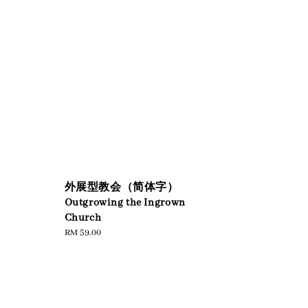
个
外展型教会（简体字）
Outgrowing the Ingrown
Church
Regular
RM 59.00
price