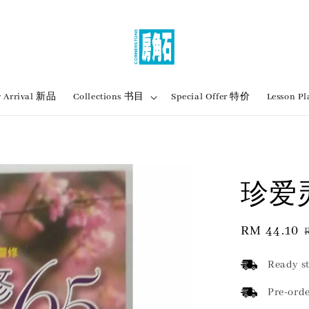
 Arrival 新品
Collections 书目
Special Offer 特价
Lesson
珍爱灵
Sale
RM 44.10
price
Ready st
Pre-orde