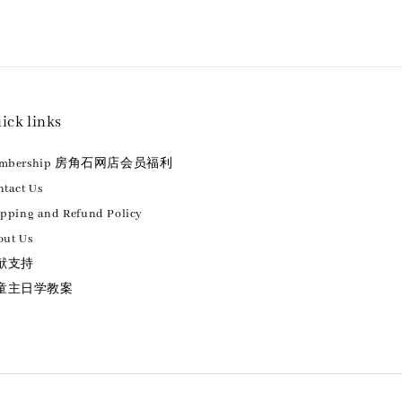
ick links
embership 房角石网店会员福利
tact Us
ipping and Refund Policy
out Us
献支持
童主日学教案