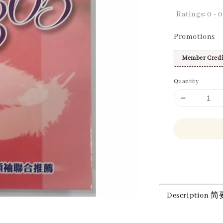
Ratings:
0
-
0
Promotions
Member Credi
Quantity
Share
Description