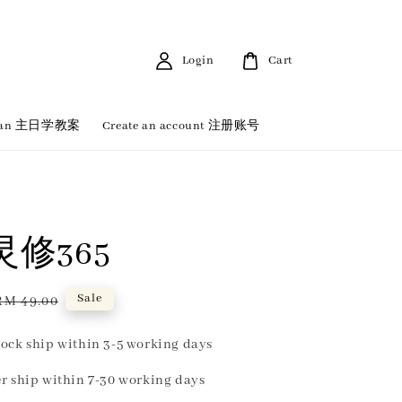
Login
Cart
 Plan 主日学教案
Create an account 注册账号
修365
Regular
Sale
RM 49.00
price
ock ship within 3-5 working days
r ship within 7-30 working days