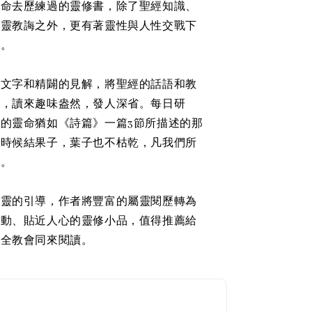
生命去歷練過的靈修書，除了聖經知識、
屬靈教誨之外，更有著靈性與人性交戰下
勝。
的文字和精闢的見解，將聖經的話語和教
中，讀來趣味盎然，發人深省。每日研
的靈命猶如《詩篇》一篇3節所描述的那
按時候結果子，葉子也不枯乾，凡我們所
利。
聖靈的引導，作者將豐富的屬靈閱歷轉為
生動、貼近人心的靈修小品，值得推薦給
及全教會同來閱讀。