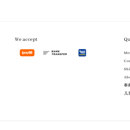
We accept
Qu
M
Con
Sh
Ab
奉
儿