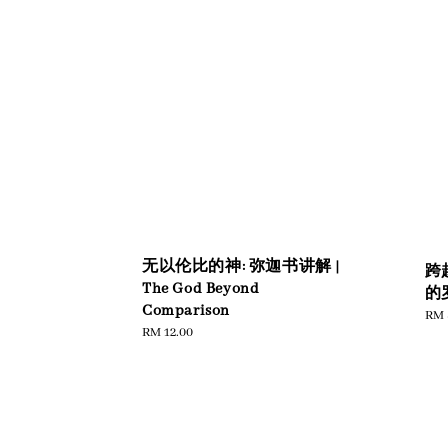
无以伦比的神: 弥迦书讲解 |
跨
The God Beyond
的
Comparison
Reg
RM 
Regular
RM 12.00
pric
price