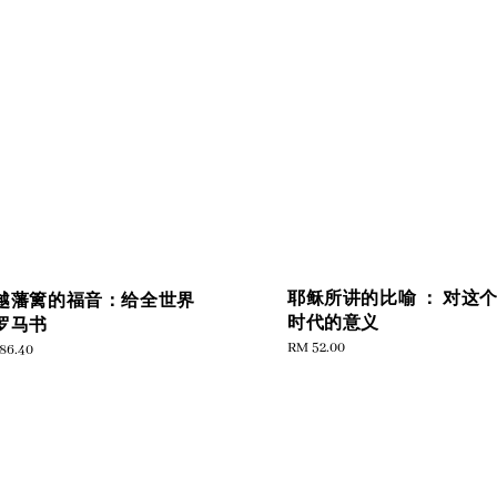
耶稣所讲的比喻 ： 对这
越藩篱的福音：给全世界
时代的意义
罗马书
Regular
RM 52.00
ular
86.40
price
e