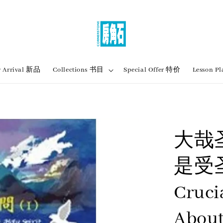
 Arrival 新品
Collections 书目
Special Offer 特价
Lesson
大哉
是受圣
Cruci
About