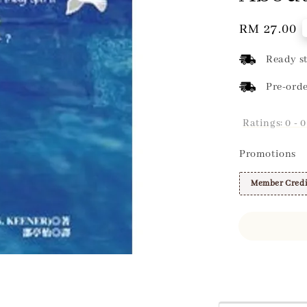
Regular
RM 27.00
price
Ready st
Pre-orde
Ratings:
0
-
0
Promotions
Member Credi
Share