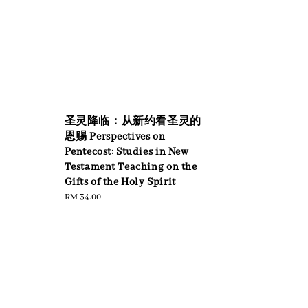
圣灵降临：从新约看圣灵的
恩赐 Perspectives on
Pentecost: Studies in New
Testament Teaching on the
Gifts of the Holy Spirit
Regular
RM 34.00
price