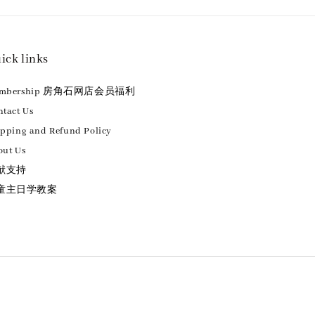
ick links
embership 房角石网店会员福利
tact Us
ipping and Refund Policy
out Us
献支持
童主日学教案