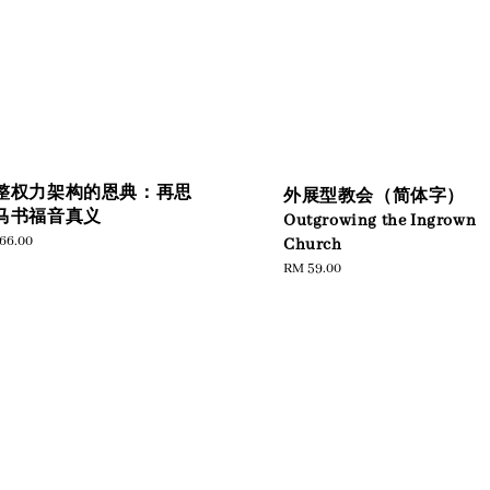
整权力架构的恩典：再思
外展型教会（简体字）
马书福音真义
Outgrowing the Ingrown
ular
66.00
Church
e
Regular
RM 59.00
price