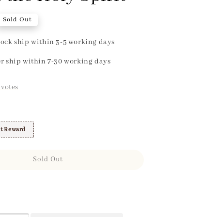
Sold Out
ock ship within 3-5 working days
r ship within 7-30 working days
votes
t Reward
Sold Out