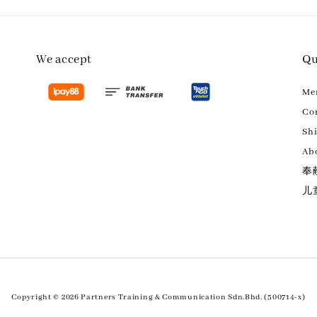
We accept
Qu
M
Con
Sh
Ab
奉
儿
Copyright © 2026 Partners Training & Communication Sdn.Bhd. (500714-x)