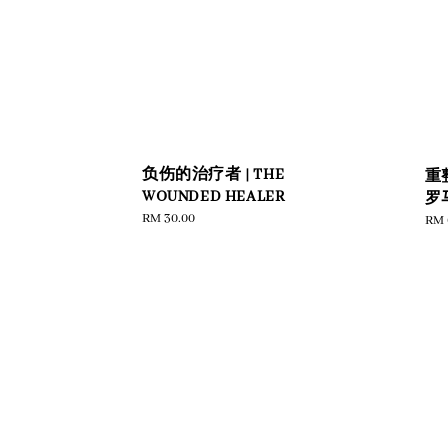
负伤的治疗者 | THE
重
WOUNDED HEALER
罗
Regular
RM 30.00
Reg
RM 
price
pric