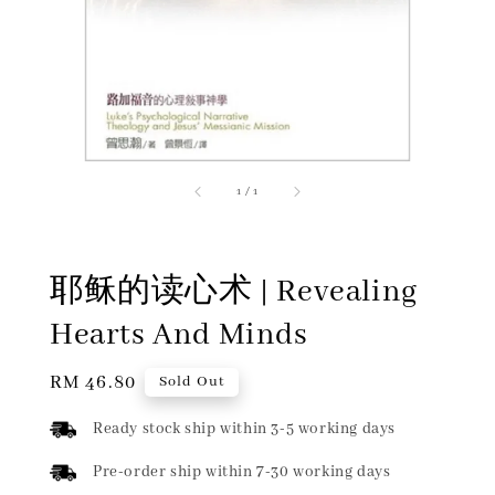
1
/
1
耶稣的读心术 | Revealing
Hearts And Minds
Regular
RM 46.80
Sold Out
price
Ready stock ship within 3-5 working days
Pre-order ship within 7-30 working days