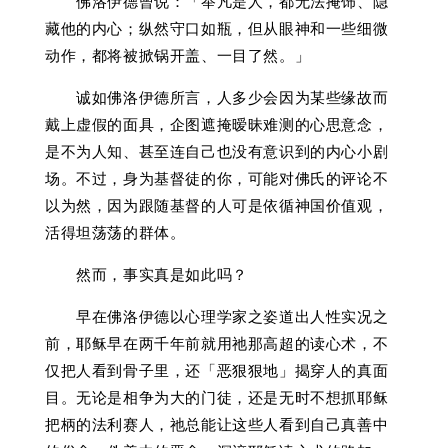
佛洛伊德曾说：「举凡是人，都无法掩饰、隐
藏他的内心；纵然守口如瓶，但从眼神和一些细微
动作，都将被掀锅开盖、一目了然。」
诚如佛洛伊德所言，人多少会因为某些缘故而
戴上虚假的面具，企图遮掩暧昧难测的心思意念，
是不为人知、甚至连自己也没有意识到的内心小剧
场。不过，身为基督徒的你，可能对佛氏的评论不
以为然，因为跟随基督的人可是依循神国价值观，
活得坦荡荡的群体。
然而，事实真是如此吗？
早在佛洛伊德以心理学家之姿道出人性实况之
前，耶稣早在两千年前就用祂那高超的读心术，不
仅把人看到骨子里，还「恶狠狠地」揭穿人的真面
目。无论是相争为大的门徒，还是无时不想抓耶稣
把柄的法利赛人，祂总能让这些人看到自己真善中