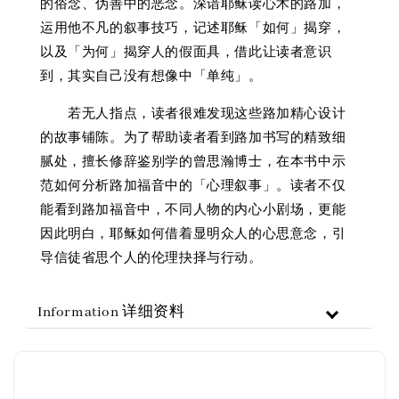
的俗念、伪善中的恶念。深谙耶稣读心术的路加，
运用他不凡的叙事技巧，记述耶稣「如何」揭穿，
以及「为何」揭穿人的假面具，借此让读者意识
到，其实自己没有想像中「单纯」。
若无人指点，读者很难发现这些路加精心设计
的故事铺陈。为了帮助读者看到路加书写的精致细
腻处，擅长修辞鉴别学的曾思瀚博士，在本书中示
范如何分析路加福音中的「心理叙事」。读者不仅
能看到路加福音中，不同人物的内心小剧场，更能
因此明白，耶稣如何借着显明众人的心思意念，引
导信徒省思个人的伦理抉择与行动。
Information 详细资料