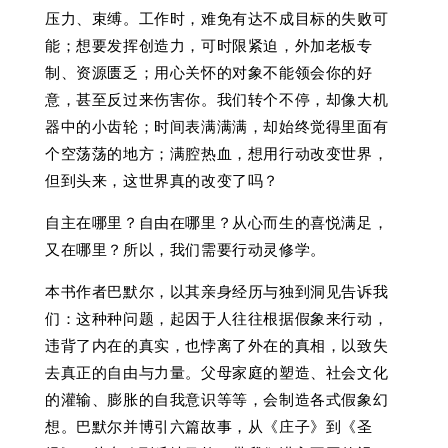
压力、束缚。工作时，难免有达不成目标的失败可
能；想要发挥创造力，可时限紧迫，外加老板专
制、资源匮乏；用心关怀的对象不能领会你的好
意，甚至反过来伤害你。我们转个不停，却像大机
器中的小齿轮；时间表满满满，却始终觉得里面有
个空荡荡的地方；满腔热血，想用行动改变世界，
但到头来，这世界真的改变了吗？
自主在哪里？自由在哪里？从心而生的喜悦满足，
又在哪里？所以，我们需要行动灵修学。
本书作者巴默尔，以其亲身经历与独到洞见告诉我
们：这种种问题，起因于人往往根据假象来行动，
违背了内在的真实，也悖离了外在的真相，以致失
去真正的自由与力量。父母家庭的塑造、社会文化
的灌输、膨胀的自我意识等等，会制造各式假象幻
想。巴默尔并博引六篇故事，从《庄子》到《圣