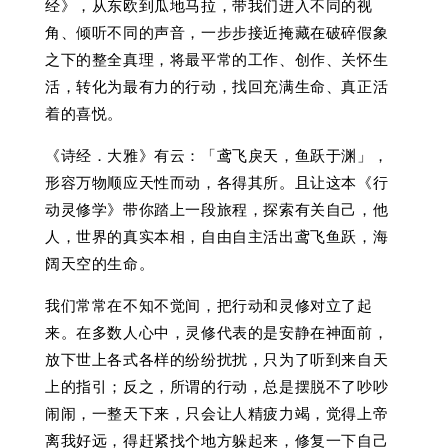
经》，从东欧到瓜地马拉，带我们进入不同的视
角、倾听不同的声音，一步步接近掩藏在破碎假象
之下的整全真理，将最平常的工作、创作、关怀生
活，转化为最有力的行动，找回充满生命、真正活
着的喜悦。
《诗经．大雅》有云：「鸢飞戾天，鱼跃于渊」，
形容万物顺应天性而动，各得其所。且让这本《行
动灵修学》带你踏上一段旅程，探索有关自己，他
人，世界的真实本相，自由自主活出鸢飞鱼跃，海
阔天空的生命。
我们常常在不知不觉间，把行动和灵修对立了起
来。在多数人心中，灵修代表的是安静在神面前，
放下世上各式各样的纷纷扰扰，只为了听到来自天
上的指引；反之，所谓的行动，总是摆脱不了吵吵
闹闹，一整天下来，只会让人精疲力竭，觉得上帝
离我好远，得赶紧找个地方躲起来，修复一下自己