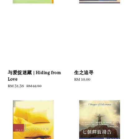
与爱捉迷藏 | Hiding from
生之追寻
Love
Regular
RM 10.00
Sale
RM 31.36
Regular
price
RM 44.80
price
price