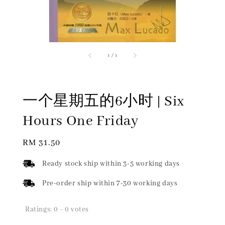
1
/
1
一个星期五的6小时 | Six
Hours One Friday
Regular
RM 31.50
price
Ready stock ship within 3-5 working days
Pre-order ship within 7-30 working days
Ratings:
0
-
0
votes