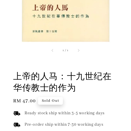
1
/
1
上帝的人马：十九世纪在
华传教士的作为
Regular
RM 47.00
Sold Out
price
Ready stock ship within 3-5 working days
Pre-order ship within 7-30 working days