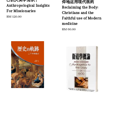
己的人类学知识 |
仰地运用现代医药
Anthropological Insights
Reclaiming the Body:
For Missionaries
Christians and the
Regular
RM 120.00
Faithful use of Modern
price
medicine
Regular
RM 60.00
price