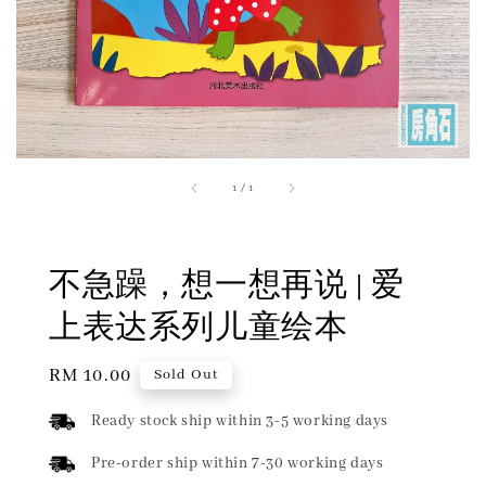
1
/
1
不急躁，想一想再说 | 爱
上表达系列儿童绘本
Regular
RM 10.00
Sold Out
price
Ready stock ship within 3-5 working days
Pre-order ship within 7-30 working days