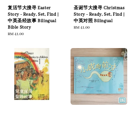
复活节大搜寻 Easter
圣诞节大搜寻 Christmas
Story - Ready, Set, Find |
Story - Ready, Set, Find |
中英圣经故事 Bilingual
中英对照 Bilingual
Bible Story
Regular
RM 41.00
Regular
RM 41.00
price
price