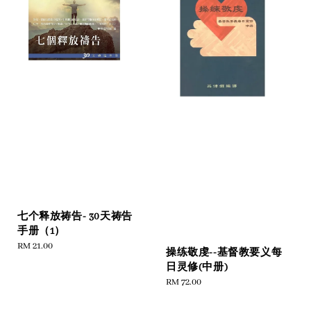
七个释放祷告- 30天祷告
手册（1）
Regular
RM 21.00
操练敬虔--基督教要义每
price
日灵修(中册)
Regular
RM 72.00
price