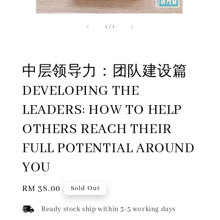
1
/
1
中层领导力：团队建设篇
DEVELOPING THE
LEADERS: HOW TO HELP
OTHERS REACH THEIR
FULL POTENTIAL AROUND
YOU
Regular
RM 38.00
Sold Out
price
Ready stock ship within 3-5 working days