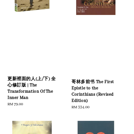
更新裡面的人(上/下) 全
哥林多前书 The First
心修訂版 | The
Epistle to the
Transformation Of The
Corinthians (Revised
Inner Man
Edition)
Regular
RM 79.00
Regular
RM 334.00
price
price