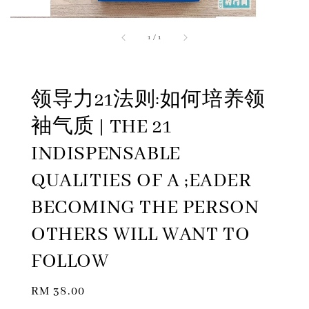
1
/
1
领导力21法则:如何培养领
袖气质 | THE 21
INDISPENSABLE
QUALITIES OF A ;EADER
BECOMING THE PERSON
OTHERS WILL WANT TO
FOLLOW
Regular
RM 38.00