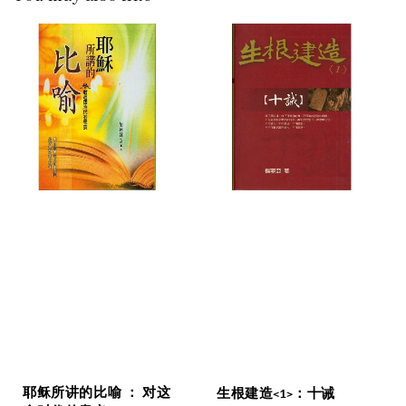
耶稣所讲的比喻 ： 对这
生根建造<1>：十诫