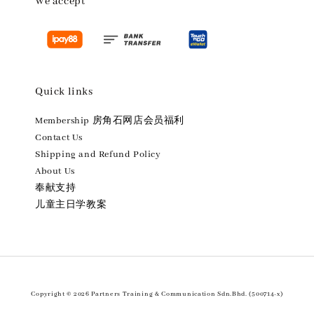
We accept
Quick links
Membership 房角石网店会员福利
Contact Us
Shipping and Refund Policy
About Us
奉献支持
儿童主日学教案
Copyright © 2026 Partners Training & Communication Sdn.Bhd. (500714-x)