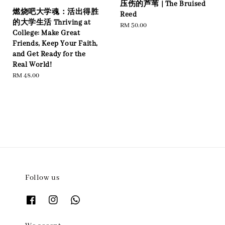
压伤的芦苇 | The Bruised
燃烧吧大学魂：活出得胜
Reed
的大学生活 Thriving at
Regular
RM 50.00
College: Make Great
price
Friends, Keep Your Faith,
and Get Ready for the
Real World!
Regular
RM 48.00
price
Follow us