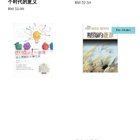
个时代的意义
Regular
RM 37.50
Regular
RM 52.00
price
price
Pre-Order