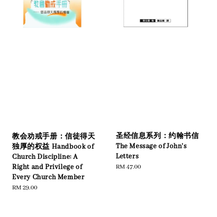
圣经信息系列：约翰书信
教会劝戒手册：信徒得天
The Message of John's
独厚的权益 Handbook of
Letters
Church Discipline: A
Right and Privilege of
Regular
RM 47.00
Every Church Member
price
Regular
RM 29.00
price