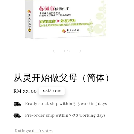
1
/
1
从灵开始做父母（简体）
Regular
RM 33.00
Sold Out
price
Ready stock ship within 3-5 working days
Pre-order ship within 7-30 working days
Ratings:
0
-
0
votes