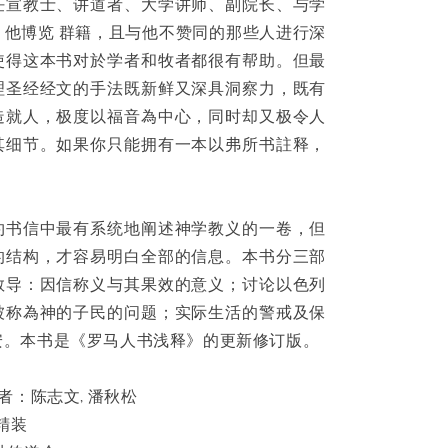
任宣教士、讲道者、大学讲师、副院长、与学
。他博览 群籍，且与他不赞同的那些人进行深
使得这本书对於学者和牧者都很有帮助。但最
理圣经经文的手法既新鲜又深具洞察力，既有
造就人，极度以福音為中心，同时却又极令人
其细节。如果你只能拥有一本以弗所书註释，
！
约书信中最有系统地阐述神学教义的一卷，但
的结构，才容易明白全部的信息。本书分三部
教导：因信称义与其果效的意义；讨论以色列
被称為神的子民的问题；实际生活的警戒及保
安。本书是《罗马人书浅释》的更新修订版。
者：陈志文, 潘秋松
精装