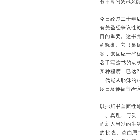
有丰富的资讯又
今日经过二十年
有关圣经争议性
目的重要。这书
的称誉。它只是
案，来回应一些
著手写这书的动
某种程度上已达
一代能从耶穌的
度日及传福音给
以弗所书全面性
一、真理、与爱
的新人当过的生
的挑战。欧白恩