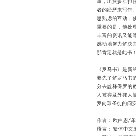
重，出於多年担
者的经歷来写作
思熟虑的互动，
重要的是，他处
丰富的资讯又能
感动地努力解决
那肯定就是此书
《罗马书》是新
要先了解罗马书
分去詮释保罗的
人被弃及外邦人
罗向眾圣徒的问
作者： 欧白恩/译
语言： 繁体中文.