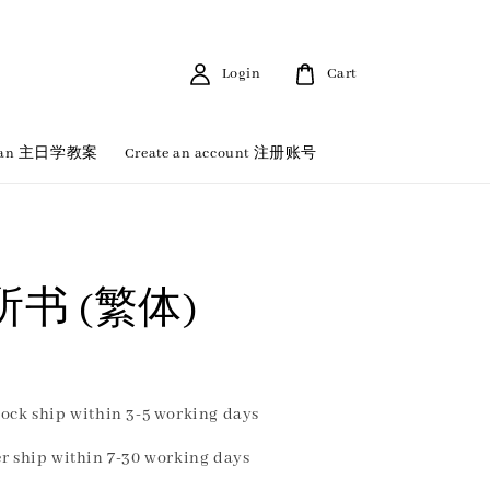
Login
Cart
 Plan 主日学教案
Create an account 注册账号
书 (繁体)
ock ship within 3-5 working days
r ship within 7-30 working days