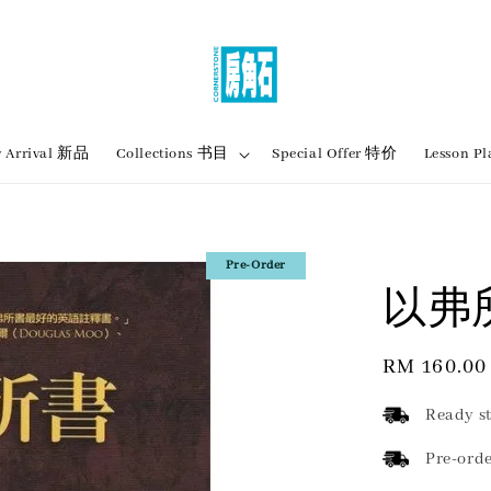
 Arrival 新品
Collections 书目
Special Offer 特价
Lesson
Pre-Order
以弗所
Regular
RM 160.00
price
Ready st
Pre-orde