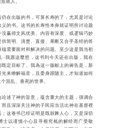
能造就人。
后仍在出版的书，可算长寿的了，尤其是讨论
教义的书。这书的长寿性本身就证明所讨论题
并没赢得文风优美、内容有深度、或逻辑巧妙
提供简明、清楚、直接、果断又合乎圣经的答
极端需要面对和解决的问题。至少这是我当初
机--我愿这麼想，这书到今天还在出版，我在
到既定目标了。我為这一版献上的祷告是，新
眼光来瞭解福音，且委身跟随主，才知道如何
这个混乱、垂死的世界。
地论述了神的旨意，蕴含重大的主题，强调合
，而且深深关注神的子民应当活出神在基督裡
活；这卷书已经证明是既鼓舞人心，又是深切
博士以谨慎小心且寻根究柢的解经而广受敬