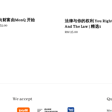
向财富由MonQ 开始
法律与你的权利 You Right
ular
32.00
And The Law | 精选1
e
Regular
RM 25.00
price
We accept
Qu
M