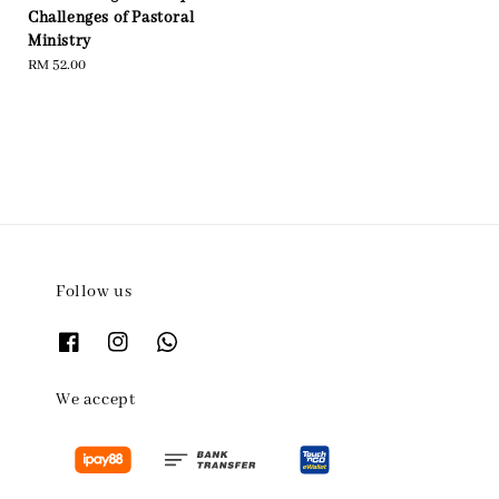
Challenges of Pastoral
Ministry
Regular
RM 52.00
price
Follow us
We accept