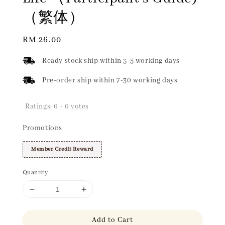
（繁体）
Regular
RM 26.00
price
Ready stock ship within 3-5 working days
Pre-order ship within 7-30 working days
Ratings:
0
-
0
votes
Promotions
Member Credit Reward
Quantity
Add to Cart