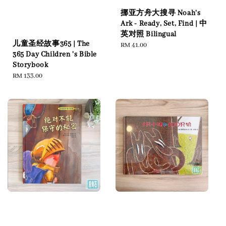
挪亚方舟大搜寻 Noah's
Ark - Ready, Set, Find | 中
英对照 Bilingual
儿童圣经故事365 | The
Regular
RM 41.00
365 Day Children 's Bible
price
Storybook
Regular
RM 133.00
price