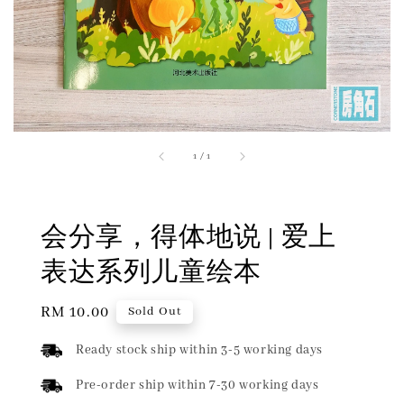
1
/
1
会分享，得体地说 | 爱上
表达系列儿童绘本
Regular
RM 10.00
Sold Out
price
Ready stock ship within 3-5 working days
Pre-order ship within 7-30 working days