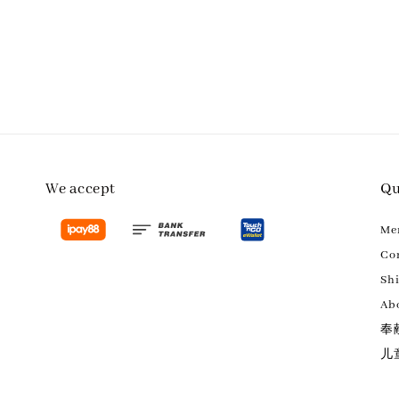
We accept
Qu
M
Con
Sh
Ab
奉
儿