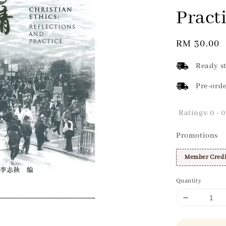
Pract
Regular
RM 30.00
price
Ready st
Pre-orde
Ratings:
0
-
0
Promotions
Member Credi
Quantity