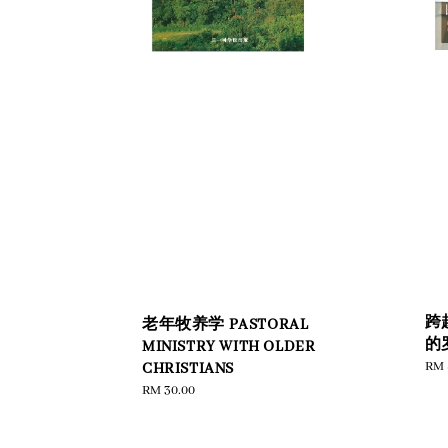
跨
老年牧养学 PASTORAL
的
MINISTRY WITH OLDER
Reg
RM 
CHRISTIANS
pric
Regular
RM 30.00
price