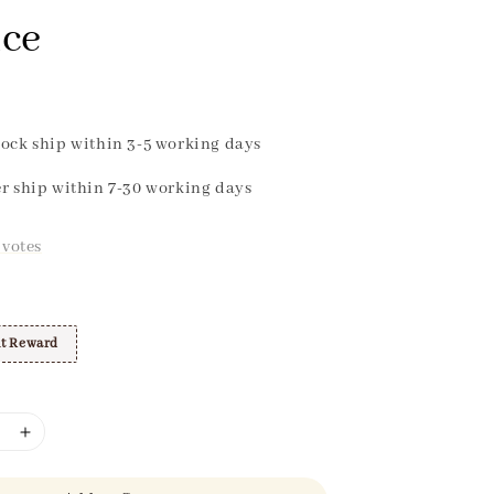
ice
ock ship within 3-5 working days
r ship within 7-30 working days
votes
t Reward