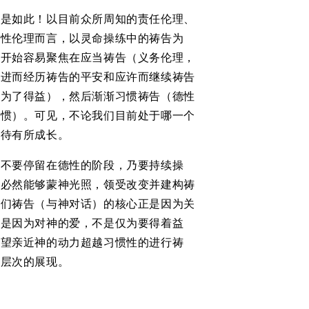
仅是如此！以目前众所周知的责任伦理、
德性伦理而言，以灵命操练中的祷告为
一开始容易聚焦在应当祷告（义务伦理，
，进而经历祷告的平安和应许而继续祷告
，为了得益），然后渐渐习惯祷告（德性
习惯）。可见，不论我们目前处于哪一个
期待有所成长。
也不要停留在德性的阶段，乃要持续操
，必然能够蒙神光照，领受改变并建构祷
我们祷告（与神对话）的核心正是因为关
，是因为对神的爱，不是仅为要得着益
渴望亲近神的动力超越习惯性的进行祷
命层次的展现。