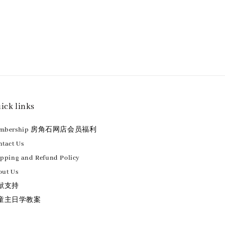
ick links
embership 房角石网店会员福利
tact Us
ipping and Refund Policy
out Us
献支持
童主日学教案