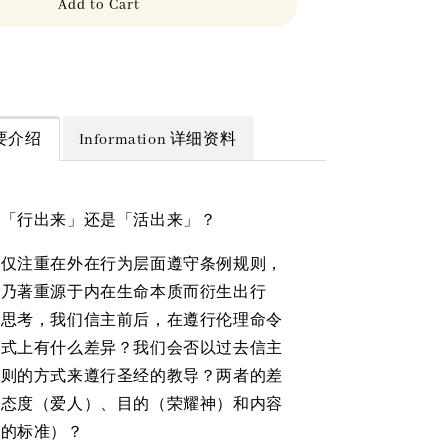
Add to Cart
 简要介绍
Information 详细资料
于「行出来」还是「活出来」？
是仅注重在外在行为层面遵守条例规则，
」乃著重源于内在生命本质而衍生出行
度思考，我们信主前后，在遵行伦理命令
方式上有什么差异？我们会否以过去信主
守则的方式来遵行圣经的教导？两者的差
于态度（爱人）、目的（荣耀神）和内容
高的标准）？