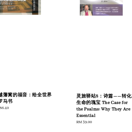
越藩篱的福音：给全世界
灵旅驿站8：诗篇——转化
罗马书
生命的瑰宝 The Case for
ular
86.40
the Psalms: Why They Are
e
Essential
Regular
RM 39.00
price