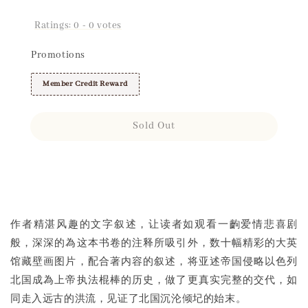
Ratings:
0
-
0
votes
Promotions
Member Credit Reward
Sold Out
Share
作者精湛风趣的文字叙述，让读者如观看一齣爱情悲喜剧
般，深深的為这本书卷的注释所吸引外，数十幅精彩的大英
馆藏壁画图片，配合著内容的叙述，将亚述帝国侵略以色列
北国成為上帝执法棍棒的历史，做了更真实完整的交代，如
同走入远古的洪流，见证了北国沉沦倾圮的始末。