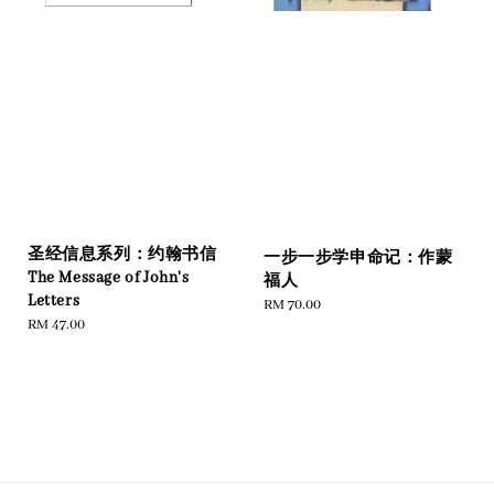
圣经信息系列：约翰书信
一步一步学申命记：作蒙
The Message of John's
福人
Letters
Regular
RM 70.00
Regular
RM 47.00
price
price