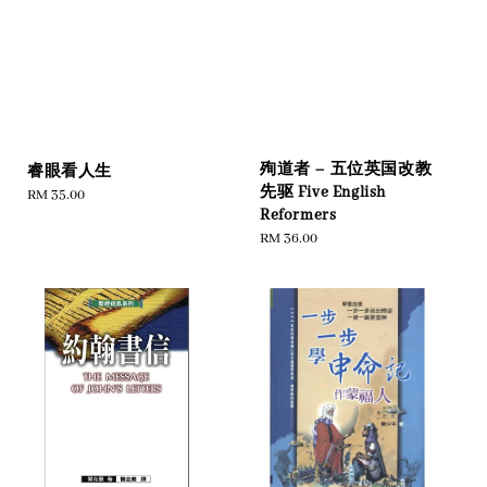
殉道者 – 五位英国改教
睿眼看人生
先驱 Five English
Regular
RM 35.00
Reformers
price
Regular
RM 36.00
price