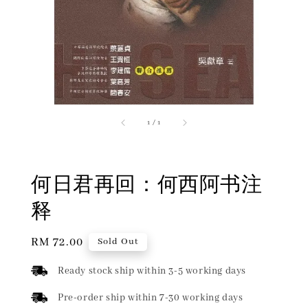
1
/
1
何日君再回：何西阿书注
释
Regular
RM 72.00
Sold Out
price
Ready stock ship within 3-5 working days
Pre-order ship within 7-30 working days