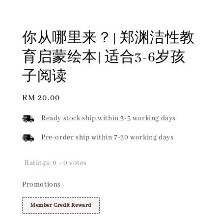
你从哪里来？| 郑渊洁性教
育启蒙绘本| 适合3-6岁孩
子阅读
Regular
RM 20.00
price
Ready stock ship within 3-5 working days
Pre-order ship within 7-30 working days
Ratings:
0
-
0
votes
Promotions
Member Credit Reward