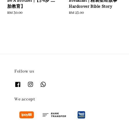
Be A Brother |【3-6岁 二
Breakfast | 精装圣经故事
胎教育】
Hardcover Bible Story
Regular
RM 30.00
Regular
RM 23.00
price
price
Follow us
We accept