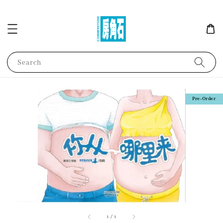
Search
Pre-Order
1
/
1