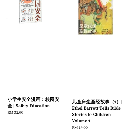
小学生安全漫画：校园安
儿童床边圣经故事（1）|
全 | Safety Education
Ethel Barrett Tells Bible
Regular
RM 32.00
Stories to Children
price
Volume 1
Regular
RM 19.00
price