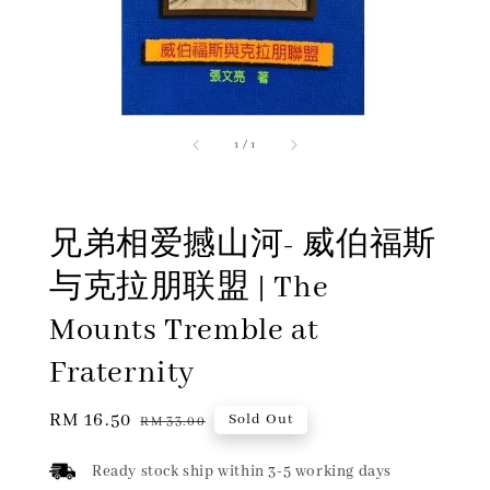
1
/
1
兄弟相爱撼山河- 威伯福斯
与克拉朋联盟 | The
Mounts Tremble at
Fraternity
Sale
RM 16.50
Regular
Sold Out
RM 33.00
price
price
Ready stock ship within 3-5 working days