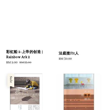
彩虹船 2-上帝的创造 |
法庭揸Fit人
Rainbow Ark 2
Regular
RM 30.00
Sale
RM 9.00
Regular
RM 35.00
price
price
price
Sale