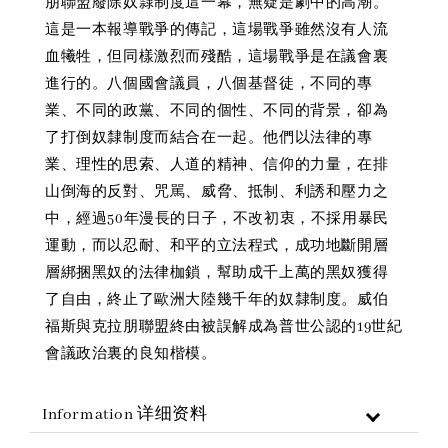
朋聯盟廢除奴隸制度這一幕，無疑是劇中的高潮。
這是一本報導戰爭的傳記，這場戰爭雖然沒有人流
血犧牲，但同樣激烈而殘酷，這場戰爭是在議會裏
進行的。八個國會議員，八個基督徒，不同的專
業、不同的政黨、不同的個性、不同的背景，卻為
了打倒奴隸制度而結合在一起。他們以法律的專
業、理性的思索、人道的精神、信仰的力量，在排
山倒海的反對、咒駡、威脅、抵制、利誘和壓力之
中，經過50年漫長的日子，不改初衷，不採用暴民
運動，而以忍耐、和平的立法程式，成功地斷開層
層綁捆黑奴的法律枷鎖，幫助成千上萬的黑奴獲得
了自由，終止了歐洲大陸幾千年的奴隸制度。威伯
福斯與克拉朋聯盟終由被誤解成為普世公認的19世紀
會議政治裏的良知楷模。
Information 详细资料