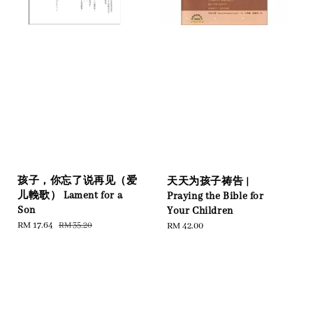
孩子，你忘了说再见（爱
天天为孩子祷告 |
儿輓歌） Lament for a
Praying the Bible for
Son
Your Children
Sale
RM 17.64
Regular
RM 35.20
Regular
RM 42.00
price
price
price