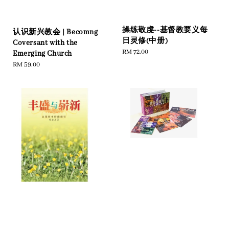
操练敬虔--基督教要义每
认识新兴教会 | Becomng
日灵修(中册)
Coversant with the
Regular
RM 72.00
Emerging Church
price
Regular
RM 59.00
price