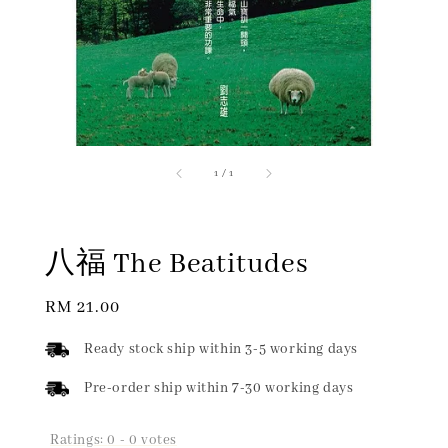
1
/
1
八福 The Beatitudes
Regular
RM 21.00
price
Ready stock ship within 3-5 working days
Pre-order ship within 7-30 working days
Ratings:
0
-
0
votes