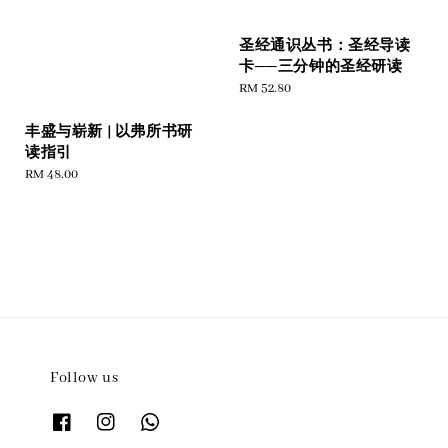
圣经通识丛书：圣经导读
卡──三分钟的圣经研读
Regular
RM 52.80
price
丰盛与崭新 | 以弗所书研
读指引
Regular
RM 48.00
price
Follow us