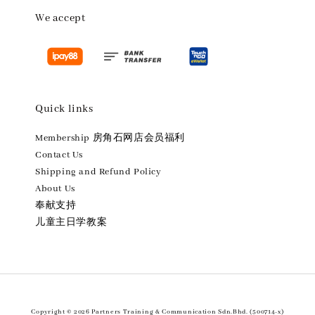
We accept
Quick links
Membership 房角石网店会员福利
Contact Us
Shipping and Refund Policy
About Us
奉献支持
儿童主日学教案
Copyright © 2026 Partners Training & Communication Sdn.Bhd. (500714-x)