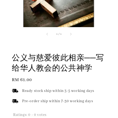
1
/
1
公义与慈爱彼此相亲──写
给华人教会的公共神学
Regular
RM 61.00
price
Ready stock ship within 3-5 working days
Pre-order ship within 7-30 working days
Ratings:
0
-
0
votes