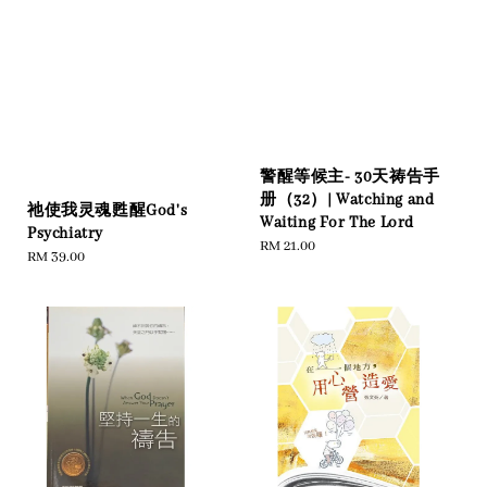
警醒等候主- 30天祷告手
册（32）| Watching and
祂使我灵魂甦醒God's
Waiting For The Lord
Psychiatry
Regular
RM 21.00
Regular
RM 39.00
price
price