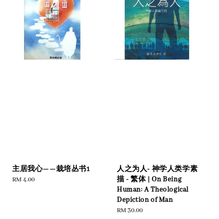
主居我心——栽培丛书1
人之为人- 神学人类学素
描 - 繁体 | On Being
Regular
RM 4.00
Human: A Theological
price
Depiction of Man
Regular
RM 30.00