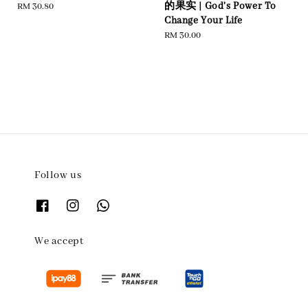
的果实 | God's Power To
Regular
RM 30.80
Change Your Life
price
Regular
RM 30.00
price
Follow us
We accept