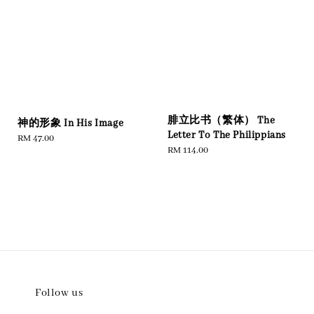
腓立比书（繁体） The
神的形象 In His Image
Letter To The Philippians
Regular
RM 47.00
Regular
RM 114.00
price
price
Follow us