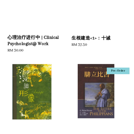
心理治疗进行中 | Clinical
生根建造<1>：十诫
Psychologist@ Work
Regular
RM 37.50
Regular
RM 30.00
price
price
Pre-Order