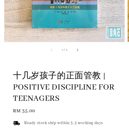
1
/
2
十几岁孩子的正面管教 |
POSITIVE DISCIPLINE FOR
TEENAGERS
Regular
RM 35.00
price
Ready stock ship within 3-5 working days