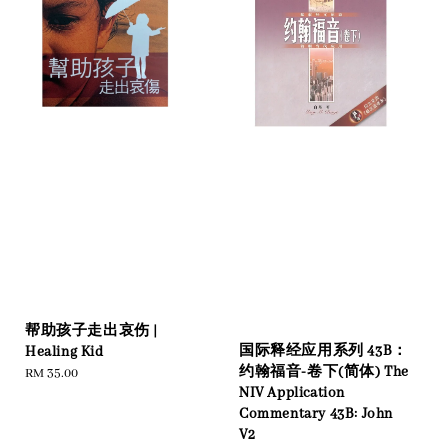
帮助孩子走出哀伤 |
国际释经应用系列 43B：
Healing Kid
约翰福音-卷下(简体) The
Regular
RM 35.00
NIV Application
price
Commentary 43B: John
V2