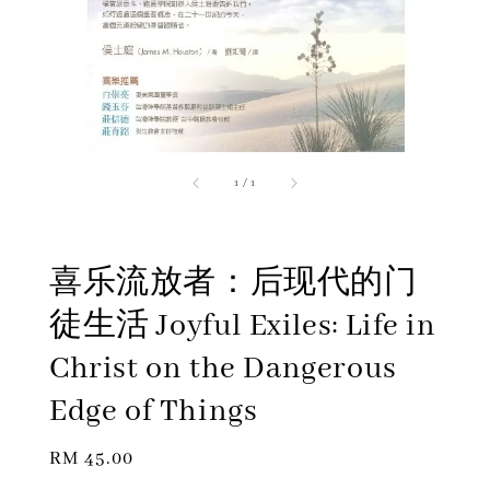
1
/
1
喜乐流放者：后现代的门
徒生活 Joyful Exiles: Life in
Christ on the Dangerous
Edge of Things
Regular
RM 45.00
price