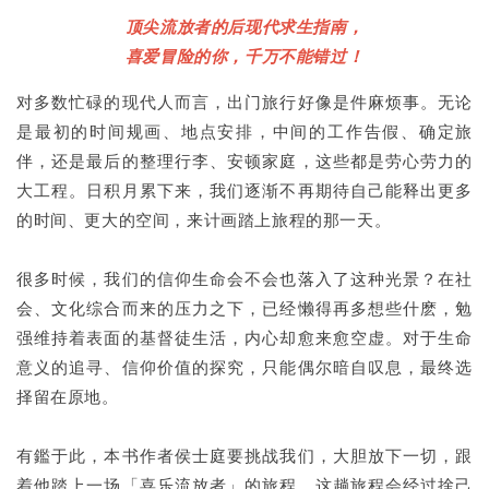
顶尖流放者的后现代求生指南，
喜爱冒险的你，千万不能错过！
对多数忙碌的现代人而言，出门旅行好像是件麻烦事。无论
是最初的时间规画、地点安排，中间的工作告假、确定旅
伴，还是最后的整理行李、安顿家庭，这些都是劳心劳力的
大工程。日积月累下来，我们逐渐不再期待自己能释出更多
的时间、更大的空间，来计画踏上旅程的那一天。
很多时候，我们的信仰生命会不会也落入了这种光景？在社
会、文化综合而来的压力之下，已经懒得再多想些什麽，勉
强维持着表面的基督徒生活，内心却愈来愈空虚。对于生命
意义的追寻、信仰价值的探究，只能偶尔暗自叹息，最终选
择留在原地。
有鑑于此，本书作者侯士庭要挑战我们，大胆放下一切，跟
着他踏上一场「喜乐流放者」的旅程。这趟旅程会经过捨己