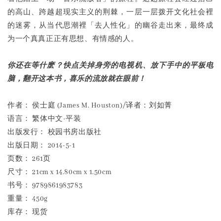
的高山、跨越超现实主义的荆棘，一层一层拨开文化社会裡
的迷雾，从当代思潮裡「去人性化」的幽谷走出来，最终成
为一个真真正正有思想、有情感的人。
你还在等什麽？快点关掉身旁的电视机、放下手中的平板电
脑，翻开这本书，喜乐的流放就在眼前！
作者： 侯士庭 (James M. Houston)/译者：刘如菁
语言： 繁体中文·平装
出版发行： 校园书房出版社
出版日期： 2014-5-1
页数： 261页
尺寸： 21cm x 14.80cm x 1.50cm
书号： 9789861983783
重量： 450g
库存： 现货