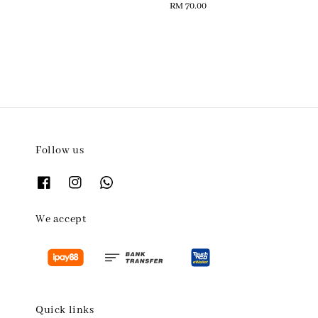
Regular
RM 70.00
price
Follow us
We accept
Quick links