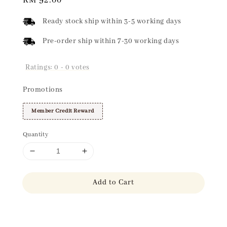
Regular
RM 92.00
price
Ready stock ship within 3-5 working days
Pre-order ship within 7-30 working days
Ratings:
0
-
0
votes
Promotions
Member Credit Reward
Quantity
Add to Cart
Share