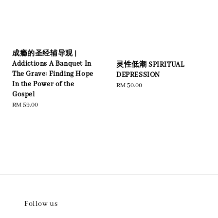
成瘾的圣经辅导观 |
Addictions A Banquet In
灵性低潮 SPIRITUAL
The Grave: Finding Hope
DEPRESSION
In the Power of the
Regular
RM 50.00
Gospel
price
Regular
RM 59.00
price
Follow us