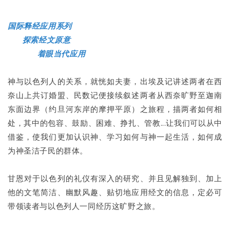
国际释经应用系列
探索经文原意
着眼当代应用
神与以色列人的关系，就恍如夫妻，出埃及记讲述两者在西
奈山上共订婚盟、民数记便接续叙述两者从西奈旷野至迦南
东面边界（约旦河东岸的摩押平原）之旅程，描两者如何相
处，其中的包容、鼓励、困难、挣扎、管教...让我们可以从中
借鉴，使我们更加认识神、学习如何与神一起生活，如何成
为神圣洁子民的群体。
甘恩对于以色列的礼仪有深入的研究、并且见解独到、加上
他的文笔简洁、幽默风趣、贴切地应用经文的信息，定必可
带领读者与以色列人一同经历这旷野之旅。