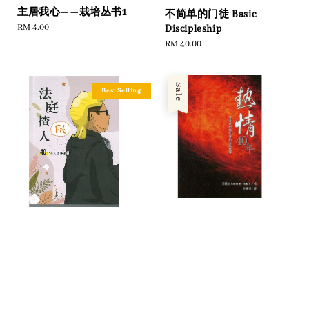
主居我心——栽培丛书1
不简单的门徒 Basic
Regular
RM 4.00
Discipleship
price
Regular
RM 40.00
price
Sale
Best Selling