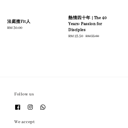
熱情四十年 | The 40
法庭揸Fit人
Years: Passion for
Regular
RM 30.00
Disciples
price
Sale
RM 23.50
Regular
RM 33.60
price
price
Follow us
We accept