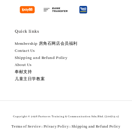
Quick links
Membership 房角石网店会员福利
Contact Us
Shipping and Refund Policy
About Us
奉献支持
儿童主日学教案
Copyright © 2026 Partners Training & Communication Sdn.Bhd. (500714-x)
Terms of Service
Privacy Policy
Shipping and Refund Policy
|
|