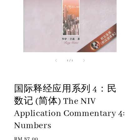
1
/
1
国际释经应用系列 4：民
数记 (简体) The NIV
Application Commentary 4:
Numbers
Regular
RM 87.00