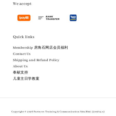
We accept
Quick links
Membership 房角石网店会员福利
Contact Us
Shipping and Refund Policy
About Us
奉献支持
儿童主日学教案
Copyright © 2026 Partners Training & Communication Sdn.Bhd. (500714-x)