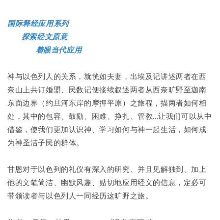
国际释经应用系列
探索经文原意
着眼当代应用
神与以色列人的关系，就恍如夫妻，出埃及记讲述两者在西
奈山上共订婚盟、民数记便接续叙述两者从西奈旷野至迦南
东面边界（约旦河东岸的摩押平原）之旅程，描两者如何相
处，其中的包容、鼓励、困难、挣扎、管教...让我们可以从中
借鉴，使我们更加认识神、学习如何与神一起生活，如何成
为神圣洁子民的群体。
甘恩对于以色列的礼仪有深入的研究、并且见解独到、加上
他的文笔简洁、幽默风趣、贴切地应用经文的信息，定必可
带领读者与以色列人一同经历这旷野之旅。