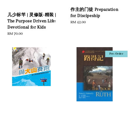
作主的门徒 Preparation
儿少标竿 | 灵修版-精装 |
for Discipeship
The Purpose Driven Life:
Regular
RM 42.00
Devotional for Kids
price
Regular
RM 70.00
price
Pre-Order