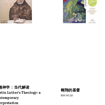
德神学：当代解读
翱翔的基督
tin Luther's Theology: a
Regular
RM 60.20
ntemporary
price
erpretation