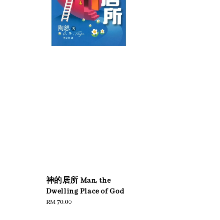
神的居所 Man, the
Dwelling Place of God
Regular
RM 70.00
price