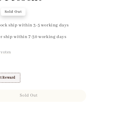
Sold Out
ock ship within 3-5 working days
r ship within 7-30 working days
votes
t Reward
Sold Out