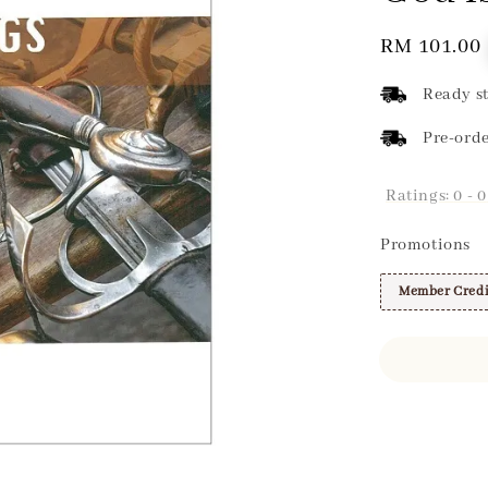
Regular
RM 101.00
price
Ready st
Pre-orde
Ratings:
0
-
0
Promotions
Member Credi
Share