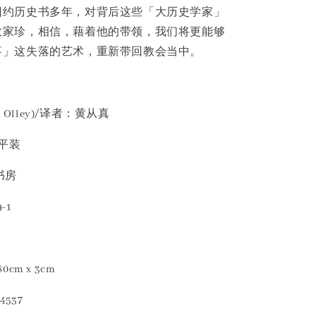
旧约历史书多年，对背后这些「大历史学家」
数家珍，相信，藉着他的带领，我们将更能够
事」这失落的艺术，重新带回教会当中。
n Olley)/译者：黄从真
·平装
书房
-1
80cm x 3cm
4537