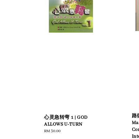
路
心灵急转弯 1 | GOD
Mar
ALLOWS U-TURN
Co
Regular
RM 30.00
Int
price