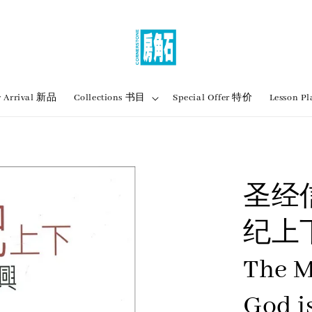
 Arrival 新品
Collections 书目
Special Offer 特价
Lesson
圣经
纪上
The M
God i