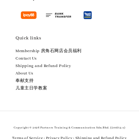
Quick links
Membership 房角石网店会员福利
Contact Us
Shipping and Refund Policy
About Us
奉献支持
儿童主日学教案
Copyright © 2026 Partners Training & Communication Sdn.Bhd. (500714-x)
Terms of Service
Privacy Policy
Shipping and Refund Policy
|
|