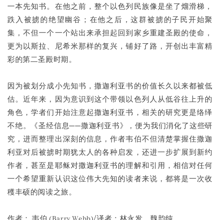
一本先知书。在他之前，整个以色列民族像是坐了熘滑梯，
跌入被掳的绝望幽谷；在他之后，这群被掳的子民开始聚
集，不但一个一个站出来承担起回到家乡重建圣殿的使命，
更为以斯拉、尼希米那样的复兴，铺好了路，开创出丰富精
彩的第二圣殿时期。
因为被划分成小先知书，撒迦利亚书的价值长久以来都被低
估。近年来，因为意识到这个带领以色列人从低谷往上升的
角色，学者们开始注意起撒迦利亚书，相关的研究更是络绎
不绝。《圣经信息──撒迦利亚书》，便为我们消化了这些研
究，进而整理出深刻的信息，作者韦伯不但清楚掌握住撒迦
利亚对后被掳时期犹太人的各种启发，还进一步扩展到新约
作者，甚至是耶稣对撒迦利亚书的理解和引用，相信对任何
一个希望重新认识这位伟大先知的读者来说，都将是一次收
穫丰硕的阅读之旅。
作者： 韦伯 (Barry Webb)/译者：林永发、魏韵纯