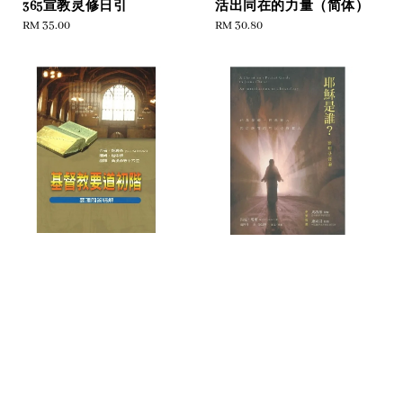
365宣教灵修日引
活出同在的力量（简体）
Regular
RM 35.00
Regular
RM 30.80
price
price