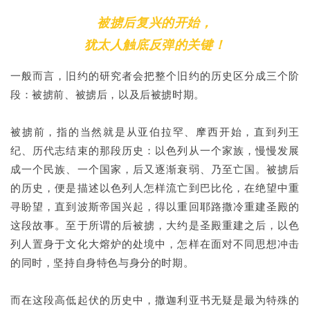
被掳后复兴的开始，
犹太人触底反弹的关键！
一般而言，旧约的研究者会把整个旧约的历史区分成三个阶
段：被掳前、被掳后，以及后被掳时期。
被掳前，指的当然就是从亚伯拉罕、摩西开始，直到列王
纪、历代志结束的那段历史：以色列从一个家族，慢慢发展
成一个民族、一个国家，后又逐渐衰弱、乃至亡国。被掳后
的历史，便是描述以色列人怎样流亡到巴比伦，在绝望中重
寻盼望，直到波斯帝国兴起，得以重回耶路撒冷重建圣殿的
这段故事。至于所谓的后被掳，大约是圣殿重建之后，以色
列人置身于文化大熔炉的处境中，怎样在面对不同思想冲击
的同时，坚持自身特色与身分的时期。
而在这段高低起伏的历史中，撒迦利亚书无疑是最为特殊的