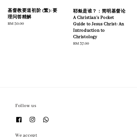
基督教要道初阶 (繁): 要
耶稣是谁？：简明基督论
理问答精解
A Christian's Pocket
Regular
RM 50.00
Guide to Jesus Christ: An
price
Introduction to
Christology
Regular
RM 37.00
price
Follow us
We accept