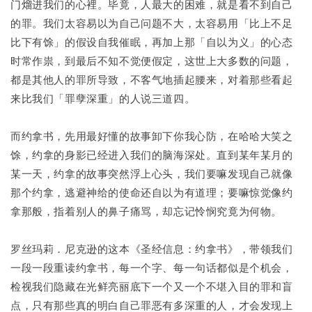
门熘进我们的心裡。毕竟，人最大的困难，就是看不到自己
的罪。我们太容易以为自己问题不大，太容易用「比上不足
比下有馀」的假设自我催眠，再加上那「自以为义」的心态
时常作祟，到最后不知不觉便假定，这世上大多数的问题，
都是其他人的罪所导致，不客气地插起腰来，对着那些看起
来比我们「罪孽深重」的人说三道四。
而约拿书，先用最好懂的故事卸下你我心防，在哈哈大笑之
馀，约拿的身影已经进入我们的脑海深处。直到某年某月的
某一天，约拿的故事突然浮上心头，我们要嘛发现自己就像
那个约拿，逃避神给的使命还自以为有道理；要嘛惊觉像约
拿那般，指着别人的鼻子痛骂，却忘记怜悯究竟为何物。
罗丝玛莉．尼克逊的这本《圣经信息：约拿书》，带领我们
一段一段重读约拿书，每一个字、每一句话都似是个机会，
检视我们隐藏在光鲜亮丽底下一个又一个不堪入目的罪和盲
点，只有那些真的明白自己罪恶有多深重的人，才会发现上