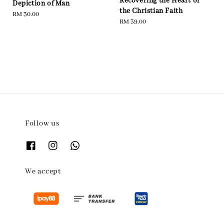
Recovering the Heart of
Depiction of Man
the Christian Faith
Regular
RM 30.00
Regular
RM 39.00
price
price
Follow us
We accept