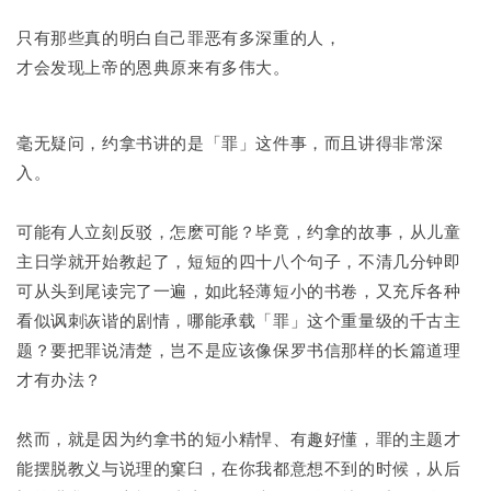
只有那些真的明白自己罪恶有多深重的人，
才会发现上帝的恩典原来有多伟大。
毫无疑问，约拿书讲的是「罪」这件事，而且讲得非常深
入。
可能有人立刻反驳，怎麽可能？毕竟，约拿的故事，从儿童
主日学就开始教起了，短短的四十八个句子，不清几分钟即
可从头到尾读完了一遍，如此轻薄短小的书卷，又充斥各种
看似讽刺诙谐的剧情，哪能承载「罪」这个重量级的千古主
题？要把罪说清楚，岂不是应该像保罗书信那样的长篇道理
才有办法？
然而，就是因为约拿书的短小精悍、有趣好懂，罪的主题才
能摆脱教义与说理的窠臼，在你我都意想不到的时候，从后