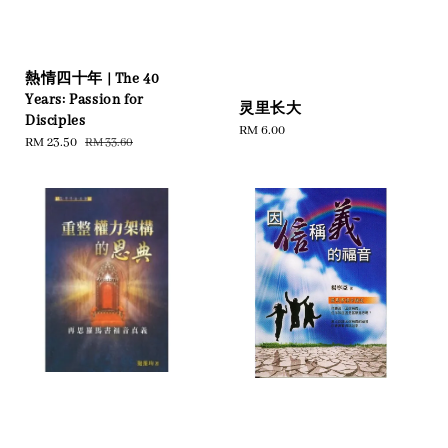
熱情四十年 | The 40
Years: Passion for
灵里长大
Disciples
Regular
RM 6.00
Sale
RM 23.50
Regular
RM 33.60
price
price
price