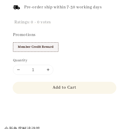
Pre-order ship within 7-30 working days
Ratings:
0
-
0
votes
Promotions
Member Credit Reward
Quantity
Add to Cart
Share
全新角度解读诗篇，