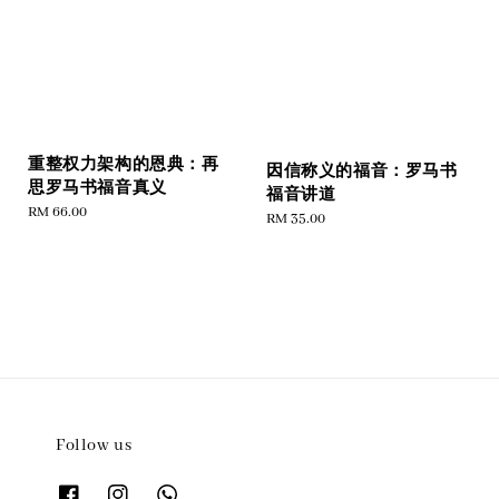
重整权力架构的恩典：再
因信称义的福音：罗马书
思罗马书福音真义
福音讲道
Regular
RM 66.00
Regular
RM 35.00
price
price
Follow us