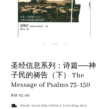
1
/
1
圣经信息系列：诗篇──神
子民的祷告（下） The
Message of Psalms 73-150
Regular
RM 82.00
price
Ready stock ship within 3-5 working days