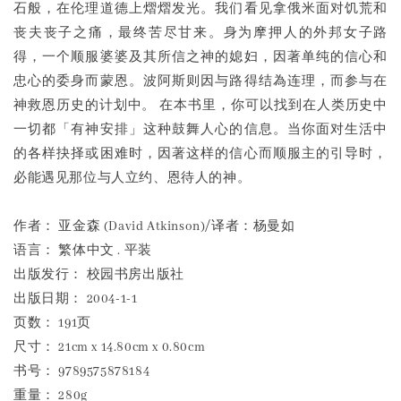
石般，在伦理道德上熠熠发光。我们看见拿俄米面对饥荒和
丧夫丧子之痛，最终苦尽甘来。身为摩押人的外邦女子路
得，一个顺服婆婆及其所信之神的媳妇，因著单纯的信心和
忠心的委身而蒙恩。波阿斯则因与路得结為连理，而参与在
神救恩历史的计划中。 在本书里，你可以找到在人类历史中
一切都「有神安排」这种鼓舞人心的信息。当你面对生活中
的各样抉择或困难时，因著这样的信心而顺服主的引导时，
必能遇见那位与人立约、恩待人的神。
作者： 亚金森 (David Atkinson)/译者：杨曼如
语言： 繁体中文 . 平装
出版发行： 校园书房出版社
出版日期： 2004-1-1
页数： 191页
尺寸： 21cm x 14.80cm x 0.80cm
书号： 9789575878184
重量： 280g