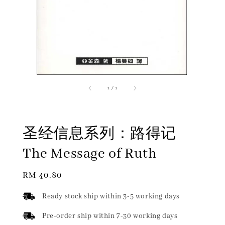
1
/
1
圣经信息系列：路得记
The Message of Ruth
Regular
RM 40.80
price
Ready stock ship within 3-5 working days
Pre-order ship within 7-30 working days