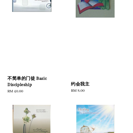
不简单的门徒 Basic
约会我主
Discipleship
Regular
RM 8.00
Regular
RM 40.00
price
price