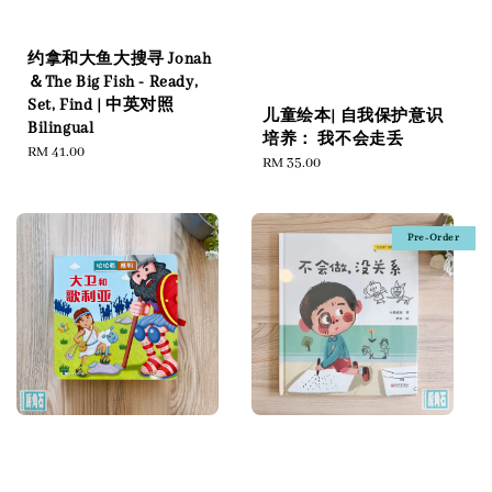
约拿和大鱼大搜寻 Jonah
＆The Big Fish - Ready,
Set, Find | 中英对照
儿童绘本| 自我保护意识
Bilingual
培养： 我不会走丢
Regular
RM 41.00
Regular
RM 35.00
price
price
Pre-Order