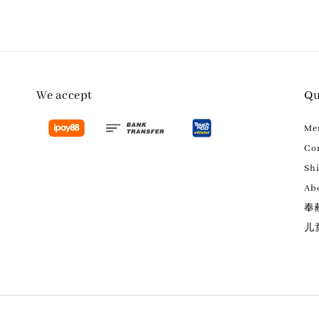
We accept
Qu
M
Con
Sh
Ab
奉
儿