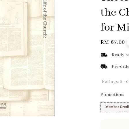
the C
for M
Regular
RM 67.00
price
Ready st
Pre-orde
Ratings:
0
-
0
Promotions
Member Credi