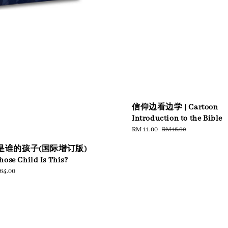
信仰边看边学 | Cartoon
Introduction to the Bible
Sale
RM 11.00
Regular
RM 16.00
price
price
是谁的孩子(国际增订版)
hose Child Is This?
ular
64.00
e