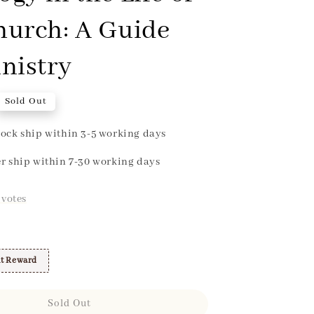
hurch: A Guide
inistry
Sold Out
ock ship within 3-5 working days
r ship within 7-30 working days
votes
t Reward
Sold Out