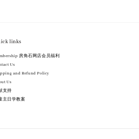
ick links
embership 房角石网店会员福利
tact Us
ipping and Refund Policy
out Us
献支持
童主日学教案