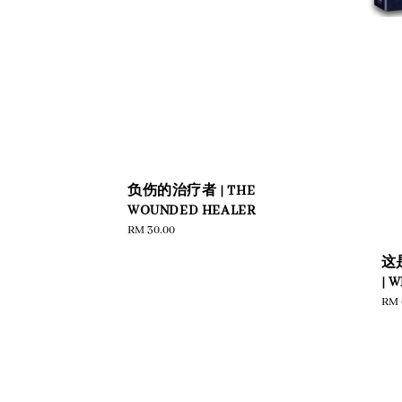
负伤的治疗者 | THE
WOUNDED HEALER
Regular
RM 30.00
price
这
| W
Reg
RM 
pric