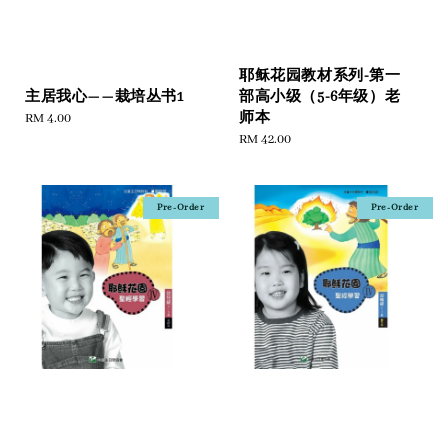
耶稣花园教材系列-第一
部高小级（5-6年级）老
主居我心——栽培丛书1
师本
Regular
RM 4.00
Regular
RM 42.00
price
price
Pre-Order
Pre-Order