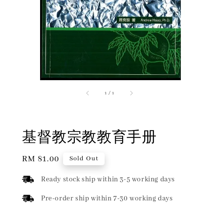
1
/
1
基督教宗教教育手册
Regular
RM 81.00
Sold Out
price
Ready stock ship within 3-5 working days
Pre-order ship within 7-30 working days