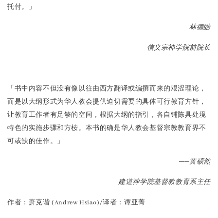
托付。」
──林德皓
信义宗神学院前院长
「书中内容不但没有像以往由西方翻译或编撰而来的艰涩理论，
而是以大纲形式为华人教会提供迫切需要的具体可行教育方针，
让教育工作者有足够的空间，根据大纲的指引，各自铺陈具处境
特色的实施步骤和方桉。本书的确是华人教会基督宗教教育界不
可或缺的佳作。」
──黄硕然
建道神学院基督教教育系主任
作者：萧克谐 (Andrew Hsiao)/译者：谭亚菁