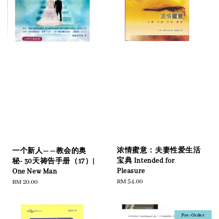
浓情蜜意：夫妻性爱生活
一个新人——教会的奥
宝典 Intended for
秘- 30天祷告手册（17）|
Pleasure
One New Man
Regular
RM 54.00
Regular
RM 20.00
price
price
Pre-Order