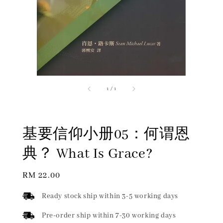
1
/
1
基要信仰小册05：何谓恩
典？ What Is Grace?
Regular
RM 22.00
price
Ready stock ship within 3-5 working days
Pre-order ship within 7-30 working days