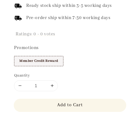
price
Ready stock ship within 3-5 working days
Pre-order ship within 7-30 working days
Ratings:
0
-
0
votes
Promotions
Member Credit Reward
Quantity
Add to Cart
Share