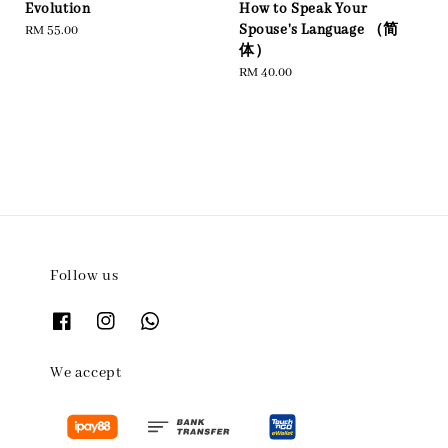
Evolution
How to Speak Your
Spouse's Language （简
Regular
RM 55.00
体）
price
Regular
RM 40.00
price
Follow us
We accept