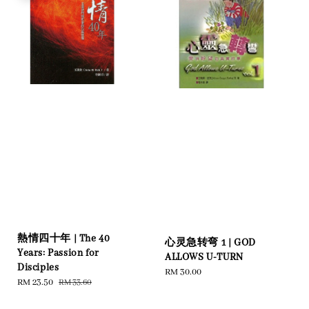
熱情四十年 | The 40
心灵急转弯 1 | GOD
Years: Passion for
ALLOWS U-TURN
Disciples
Regular
RM 30.00
Sale
RM 23.50
Regular
RM 33.60
price
price
price