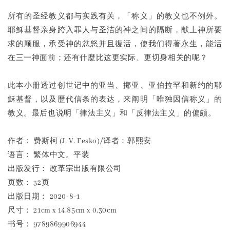
所有的圣经教义都与实践有关，「称义」的教义也不例外。
耶穌基督亲身跨入罪人与圣洁的神之间的隔断，献上神所要
求的顺服，承受神的忿怒并且復活，使我们得著永生，能活
在三一神面前；还有什麼比这更实际、更切身相关的呢？
此本小册透过创世记中的亚当、挪亚、亚伯拉罕和新约的耶
穌基督，以及歷代信条的表达，来阐明「唯独因信称义」的
教义。最后也说明「律法主义」和「反律法主义」的偏颇。
作者： 费斯柯 (J. V. Fesko)/译者：郭熙安
语言： 繁体中文。平装
出版发行： 改革宗出版有限公司
页数： 32页
出版日期： 2020-8-1
尺寸： 21cm x 14.85cm x 0.30cm
书号： 9789869906944