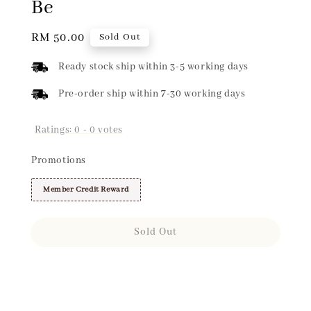
Be
Regular
RM 50.00
Sold Out
price
Ready stock ship within 3-5 working days
Pre-order ship within 7-30 working days
Ratings:
0
-
0
votes
Promotions
Member Credit Reward
Sold Out
Share