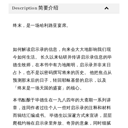
Description 简要介绍
终末，是一场哈利路亚宴席。
如何解读启示录的信息，向来会大大地影响我们现
今如何生活。 长久以来钻研并传讲启示录信息的毕
德生牧师，在本书中有力地阐明，启示录并非末日
占卜，也不是以密码撰写将来的历史。 他把焦点从
预测那末后的日子，转回耶稣基督的启示，以及
「终末是一场天国的盛宴」的核心。
本书酝酿于毕德生在一九八四年的大斋期一系列讲
章，连同作者过往个人一些对启示录的注释和材料
而辑结汇编成书。 毕德生以深邃方式来宣讲，层层
爬梳约翰在启示录里奔放、奇异的意象，同时细腻