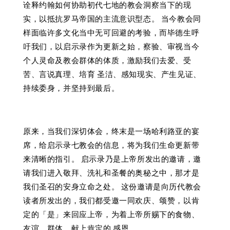
诠释约翰如何协助初代七地的教会洞察当下的现
实，以抵抗罗马帝国的主流意识型态。 当今教会同
样面临许多文化当中无可回避的考验，而毕德生呼
吁我们，以启示录作为更新之始，察验、审视当今
个人灵命及教会群体的体质，激励我们去爱、受
苦、言说真理、培育 圣洁、感知现实、产生见证、
持续委身，并坚持到最后。
原来，当我们深切体会，终末是一场哈利路亚的宴
席，给启示录七教会的信息，将为我们生命更新带
来清晰的指引。 启示录乃是上帝所发出的邀请，邀
请我们进入敬拜、洗礼和圣餐的奥秘之中，那才是
我们圣召的安身立命之处。 这份邀请是向历代教会
读者所发出的，我们都受邀一同欢庆、颂赞，以肯
定的「是」来回应上帝，为着上帝所赐下的食物、
友谊、群体，献上肯定的 感恩。