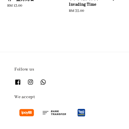
Invading Time
Regular
RM 13.00
Regular
RM 35.00
price
price
Follow us
We accept