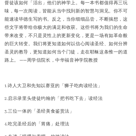
督徒该如何「活出」他们的神学上。每一本书都值得再三玩
味，每一次阅读，皆能从当中找到新的智慧与洞见。你不可
能速读毕德生写的书。反之，当你细细品尝，不断揣想，这
些文字将带给你极大的满足和收获。这些书将为我们的生命
带来改变，不只是灵性上的更新变化，更是一场有如革命般
的巨大转变。我们将更知道如何以信心阅读圣经、如何分辨
圣灵的教导，更知道如何当个门徒，走在耶稣这条惟一的道
路上。 ──周学信院长，中华福音神学院教授
1.诗人大卫和先知以赛亚的「狮子吃肉读经法」
2.启示录里头使徒约翰的「把书吃下去」读经法
3.三位一体的「圣经美食鉴赏法」
4.吃完圣经后的「胃痛」处理法