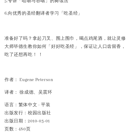
5.专讲「咀嚼与吞咽」的祷读法
6.向优秀的圣经翻译者学习「吃圣经」
准备好了吗？拿起刀叉、围上围巾，喝点鸡尾酒，就让灵修
大师毕德生教你如何「好好吃圣经」，保证让人口齿留香，
吃了还想再吃！ ！
作者： Eugene Peterson
译者： 徐成德、吴震环
语言：繁体中文 · 平装
出版发行：校园出版社
出版日期：2010-03-01
页数：480页