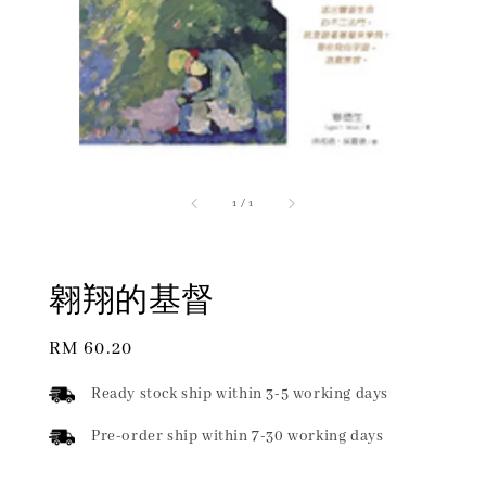
1
/
1
翱翔的基督
Regular
RM 60.20
price
Ready stock ship within 3-5 working days
Pre-order ship within 7-30 working days