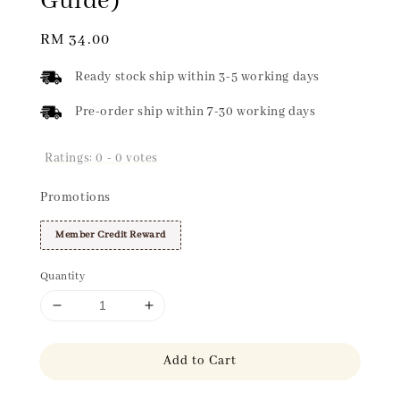
Guide)
Regular
RM 34.00
price
Ready stock ship within 3-5 working days
Pre-order ship within 7-30 working days
Ratings:
0
-
0
votes
Promotions
Member Credit Reward
Quantity
Add to Cart