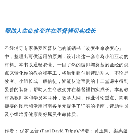
Share
帮助人生命改变并在基督裡切实成长
圣经辅导专家保罗区普从他的畅销书「改变生命改变心」
中，整理出可供运用的原则，设计出这一套专為小组互动的
材料。本书以通畅易懂、一目了然的编排与奠基於圣经的观
点来转化你的教会和事工，将触角延伸到帮助别人。不论是
牧者、小组长或一般信徒，皆能从这宝贵的十二堂课中得到
妥善的装备，帮助人生命改变并在基督裡切实成长。本套教
材為教师本和学员本两种，教学大网、作业讨论重点、简明
扼要的图示和活用指南各单元提供了详实的指南，帮助学员
及小组培养健康良好属灵生命体质。
作者： 保罗区普 (Paul David Tripp)/译者：黄玉卿、梁惠盈