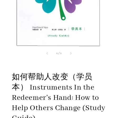
1
/
1
如何帮助人改变（学员
本） Instruments In the
Redeemer's Hand: How to
Help Others Change (Study