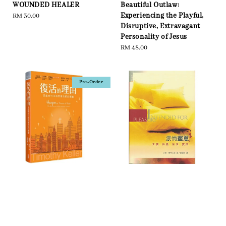
WOUNDED HEALER
Beautiful Outlaw:
Experiencing the Playful,
Regular
RM 30.00
Disruptive, Extravagant
price
Personality of Jesus
Regular
RM 48.00
price
Pre-Order