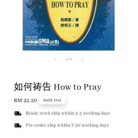
1
/
1
如何祷告 How to Pray
Regular
RM 22.50
Sold Out
price
Ready stock ship within 3-5 working days
Pre-order ship within 7-30 working days