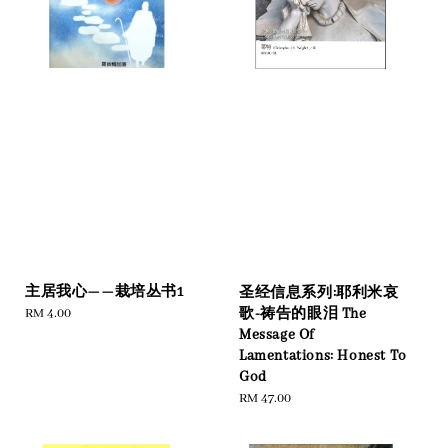
主居我心——栽培丛书1
圣经信息系列:耶利米哀
Regular
RM 4.00
歌-祷告的眼泪 The
price
Message Of
Lamentations: Honest To
God
Regular
RM 47.00
price