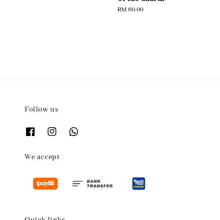
Regular
RM 60.00
price
Follow us
We accept