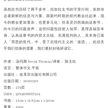
虽然此书历经了两千多年，但加拉太书的字里行间，依然传
达著新鲜的信息与力量。跟新约时期的初代教会比起来，现
今的教会更加复杂，也更多元化；但圣灵仍然藉由这卷书，
向今日的问题发声，这些问题包括使人知罪、真理及福音本
身。认為这卷书的内容太尖锐、充满批判的人，其本身已落
入「罪恶的世代」中，受了后现代主义的「迷惑」。此信关
乎我们切身的需要，我们要好好地研读它。
作者： 汤玛斯 Derek Thomas/译者： 陈主欣
语言： 繁体中文.平装
出版社： 改革宗出版社有限公司
出版日期： 20100301
页数： 279页
ISBN：9789866687204
书格： 21cm x 14.85cm x 1.30cm
重量： 400g