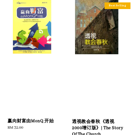
Best Selling
赢向财富由MonQ 开始
透视教会春秋《透视
Regular
RM 32.00
2000增订版》| The Story
price
Of The Church