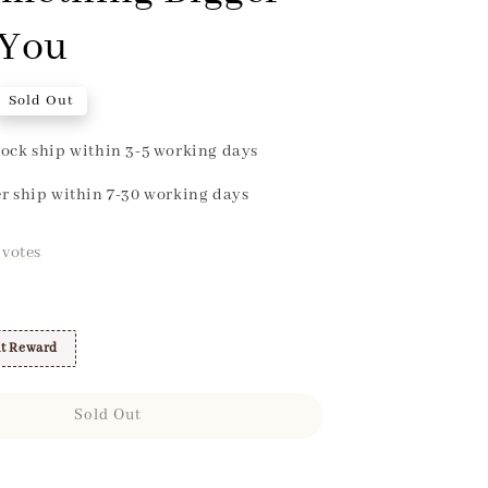
 You
Sold Out
ock ship within 3-5 working days
r ship within 7-30 working days
votes
t Reward
Sold Out