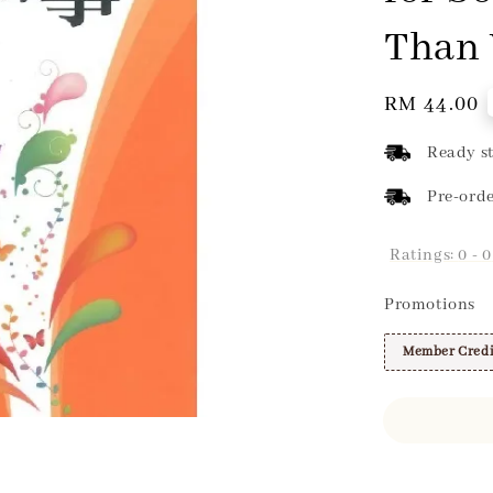
Than
Regular
RM 44.00
price
Ready st
Pre-orde
Ratings:
0
-
0
Promotions
Member Credi
Share