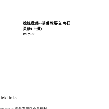
操练敬虔--基督教要义 每日
灵修(上册)
Regular
RM 72.00
price
ick links