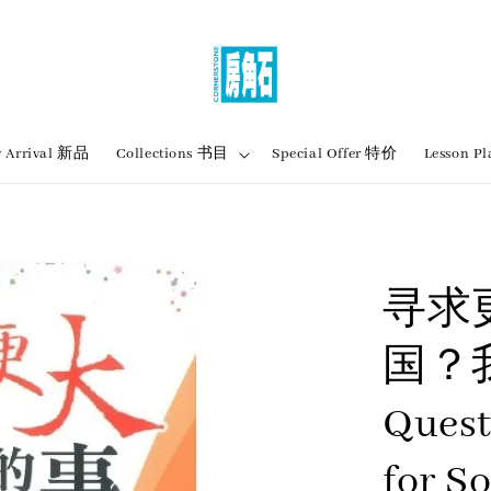
 Arrival 新品
Collections 书目
Special Offer 特价
Lesson
寻求
国？我
Quest
for S