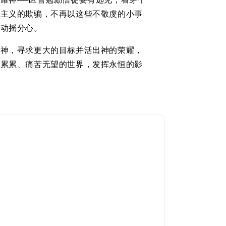
耀神──区普勉励信徒要有远见，看穿个
质主义的欺骗，不再以这些不敬虔的小事
至动摇分心。
爱神，寻求更大的目标并活出神的荣耀，
痕累累、痛苦无望的世界，发挥永恒的影