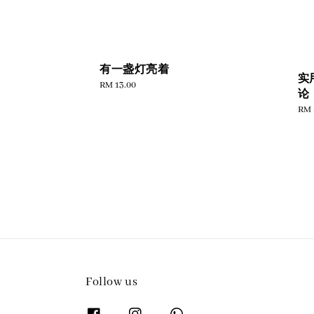
有一盏灯亮着
实
Regular
RM 13.00
论
price
Reg
RM 
pric
Follow us