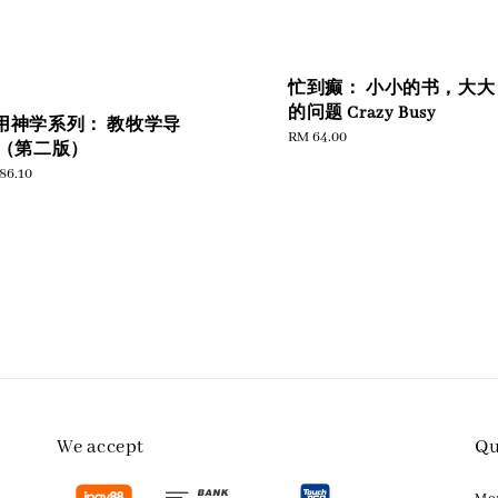
忙到癫： 小小的书，大大
的问题 Crazy Busy
用神学系列： 教牧学导
Regular
RM 64.00
 （第二版）
price
ular
86.10
e
We accept
Qu