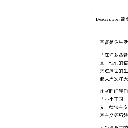
Description
基督是你生
「在许多基
置，他们的
来过属世的生
他大声疾呼
作者呼吁我
「小小王国
义、律法主
表主义等巧