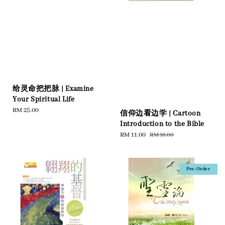
给灵命把把脉 | Examine
Your Spiritual Life
Regular
RM 25.00
信仰边看边学 | Cartoon
price
Introduction to the Bible
Sale
RM 11.00
Regular
RM 16.00
price
price
Pre-Order