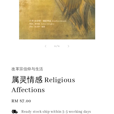
1
/
1
改革宗信仰与生活
属灵情感 Religious
Affections
Regular
RM 87.00
price
Ready stock ship within 3-5 working days