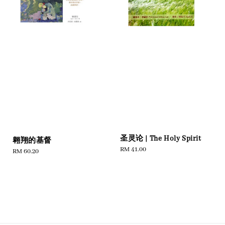
圣灵论 | The Holy Spirit
翱翔的基督
Regular
RM 41.00
Regular
RM 60.20
price
price