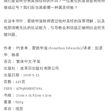
我们要如何分辨真假信仰的不同？一位重生的基督徒有何特
徵或记号？我们应当渴慕哪一种属灵经验？
在这本书中，爱德华滋牧师透过他对圣经的深厚理解，以及
他那清晰无比的论证能力，引导教会和信徒正确明白这些关
键问题。
作者： 约拿单．爱德华滋 (Jonathan Edwards)/译者：彭彦
华、杨基
语言： 繁体中文.平装
出版社： 改革宗出版社有限公司
出版日期：2016-8-15
页数：448页
ISBN：9789866687884
书格： 21cm x 14.85cm x 2cm
重量：650g
库存：现货