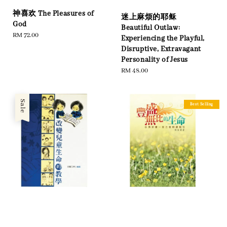
神喜欢 The Pleasures of
迷上麻烦的耶稣
God
Beautiful Outlaw:
Regular
RM 72.00
Experiencing the Playful,
price
Disruptive, Extravagant
Personality of Jesus
Regular
RM 48.00
price
Sale
Best Selling