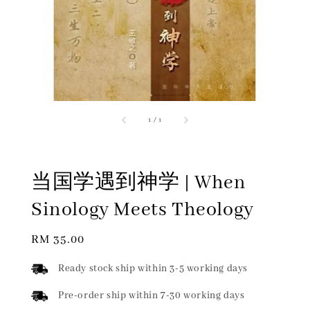
1
/
1
当国学遇到神学 | When
Sinology Meets Theology
Regular
RM 35.00
price
Ready stock ship within 3-5 working days
Pre-order ship within 7-30 working days